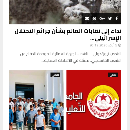
ن
ب
ا
ا
د
ل
ل
ا
م
ح
ع
و
ي
و
نداء إلى نقابات العالم بشأن جرائم الاحتلال
ج
ا
ا
ة
الإسرائيلي...
ة
ل
…
إ
5 أوت، 2026 20:12
و
ق
ن
الشعب نيوز/دولي – ناشدت الجبهة العمالية الموحدة للدفاع عن
ن
ح
الشعب الفلسطيني، ممثلة في الاتحادات العمالية...
ا
ت
ع
ت
نقابي
نقابي
ط
ر
ي
ق
ه
ا