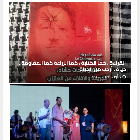
القراءة ، كما الكتابة ، كما الزراعة كما المقاومة ،
حياة ، أرحب من الحياة
5 أوت، 2026 23:04
ا
ل
ق
ر
ا
ء
ة
،
ك