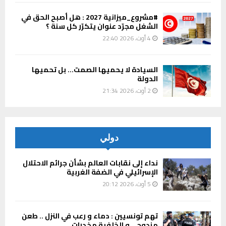
#مشروع_ميزانية 2027 : هل أصبح الحق في
الشغل مجرّد عنوان يتكرّر كل سنة ؟
4 أوت، 2026 22:40
السيادة لا يحميها الصمت… بل تحميها
الدولة
2 أوت، 2026 21:34
دولي
نداء إلى نقابات العالم بشأن جرائم الاحتلال
الإسرائيلي في الضفة الغربية
5 أوت، 2026 20:12
تهم تونسيين : دماء و رعب في النزل .. طعن
مزدوج .. و الخلفية مخدرات