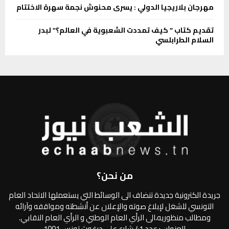
مهرجان بلاريجيا الدولي : يسرى محنوش نجمة سهرة الاختتام
تقديم كتاب ” كيف تمددت الشعبوية في العالم؟” لبدر
السلام الطرابلسي
من نحن؟
جريدة الكترونية جديدة تنضاف الى الوسائط التي يستعملها الاتحاد العام
التونسي للشغل لإبلاغ صوته والإعلان عن أنشطته ومواقفه وآرائه
ومطالب منظوريه،الى الرأي العام الوطني و الرأي العام النقابي.
العنوان : عدد 41 شارع علي درغوث تونس 1001