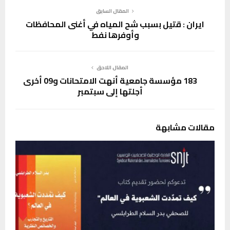
المقال السابق
ايران : قتيل بسبب شح المياه في أغنى المحافظات
وأوفرها نفط
المقال اللاحق
183 مؤسسة جامعية أنهت الامتحانات و09 أخرى
أجلتها إلى سبتمبر
مقالات مشابهة