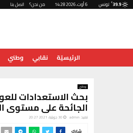
39.9
C
تونس
6 أوت، 2026 14:28
من نحن؟
اتصل بنا
الرئيسيّة
نقابي
وطني
وطني
بحث الاستعدادات للعو
الجائحة على مستوى الت
تنفيذ:
admin
30 جويلية، 2021 20:27
شارك