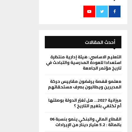
أحدث المقالات
التعليم الاساسي: هيئة إدارية منتظرة
استعدادا للعودة المدرسية والتباحث في
تاريخ مؤتمر الجامعة
معلمو قفصة يرفضون مقاييس حركة
المديرين ويطالبون بصرف مستحقاتهم
ميزانية 2027… هل تغيّر الدولة بوصلتها
أم تكتفي بتغيير التاريخ ؟
القطاع المالي والبنكي ينمو بنسبة 06
بالمائة : 5.2 مليار دينار من الإيرادات