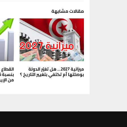
مقالات مشابهة
ميزانية 2027… هل تغيّر الدولة
القطاع 
بوصلتها أم تكتفي بتغيير التاريخ ؟
من الإير