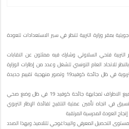
صت جلسة عمل انعقدت الجمعة 30 جويلية بمقر وزارة التربية للنظر في سير الاستعدادات للعودة
 التربية فتحي السلاوتي وشارك فيه ممثلون عن النقابات
بالنظر للاتحاد العام التونسي للشغل وعدد من إطارات الوزارة
التداول في آليات تقييم أداء المنظومة التربوية في ظل جائحة كوفيد19 وتصور منهجية تقييم جديدة
وزير التربية ثمن المجهودات التي بذلتها جميع الاطراف لمجابهة جائحة كوفيد 19 في ظل وضع صحي
يق في اتجاه تأمين عملية التلقيح لفائدة الإطار التربوي
إنجاح العودة المدرسية المرتقبة
ستوى التحصيل المعرفي والبيداغوجي للتلاميذ. وبهذا الصدد