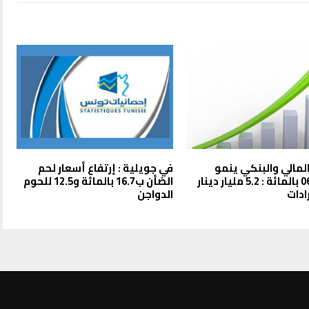
المالي والبنكي ينمو
في جويلية : إرتفاع أسعار لحم
بنسبة 06 بالمائة : 5.2 مليار دينار
الضأن ب16.7 بالمائة و12.5 للحوم
ادات
الدواجن