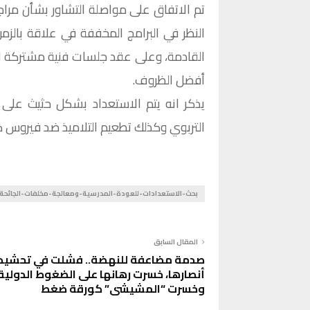
تم الاتفاق على مواصلة التشاور بشأن مراجع
النظر في البرامج المخففة في علاقة بالز
القادمة، وعلى عقد جلسات فنية مشتركة للن
أفضل الظروف.
يذكر انه يتم الاستعداد بشكل حثيث على 
التربوي وكذلك تطعيم التلاميذ ضد فيروس كو
بحث-الاستعدادات-للعودة-المدرسية-ومعالجة-مخلفات-الجائحة
المقال السابق
صدمة مضاعفة للنهضة.. فشلت في تحشيد
أنصارها، خسرت رهانها على الضغوط الدولية
وخسرت “المشيشي” كورقة ضغط