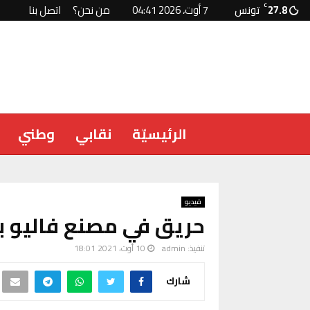
27.8
C
تونس
7 أوت، 2026 04:41
من نحن؟
اتصل بنا
الرئيسيّة
نقابي
وطني
فيديو
حريق في مصنع فاليو بن
تنفيذ:
admin
10 أوت، 2021 18:01
شارك