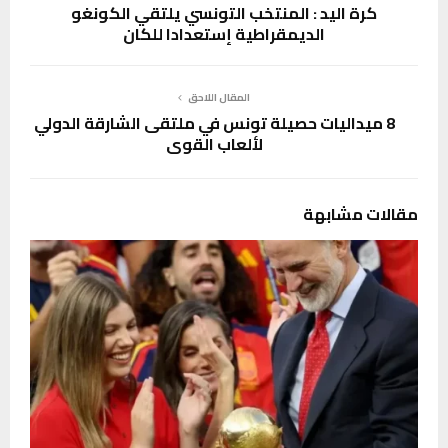
كرة اليد : المنتخب التونسي يلتقي الكونغو
الديمقراطية إستعدادا للكان
المقال اللاحق
8 ميداليات حصيلة تونس في ملتقى الشارقة الدولي
لألعاب القوى
مقالات مشابهة