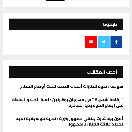
تابعونا
أحدث المقالات
سوسة : ندوة لإطارات أسلاك الصحة لبحث أوضاع القطاع
” إقامة شھیرة ” في مھرجان بوڨـرنین : لعبة الحب والسلطة
على إیقاع الكومیدیا الساخرة
أمين بودشارت يلتقي جمهور بنزرت : تجربة موسيقية تعيد
تحديد علاقة الفنان بالجمهور