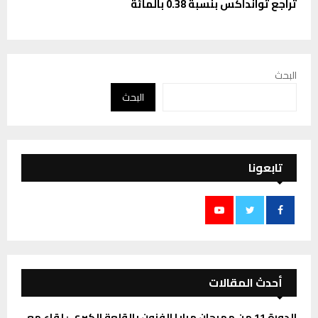
تراجع توانداكس بنسبة 0.38 بالمائة
البحث
البحث
تابعونا
أحدث المقالات
الدورة 11 من مهرجان مرايا الفنون بالقلعة الكبرى : لقاء مع