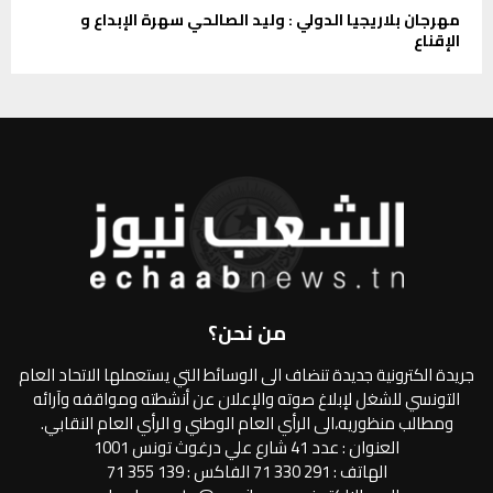
مهرجان بلاريجيا الدولي : وليد الصالحي سهرة الإبداع و
الإقناع
من نحن؟
جريدة الكترونية جديدة تنضاف الى الوسائط التي يستعملها الاتحاد العام
التونسي للشغل لإبلاغ صوته والإعلان عن أنشطته ومواقفه وآرائه
ومطالب منظوريه،الى الرأي العام الوطني و الرأي العام النقابي.
العنوان : عدد 41 شارع علي درغوث تونس 1001
الهاتف : 291 330 71 الفاكس : 139 355 71