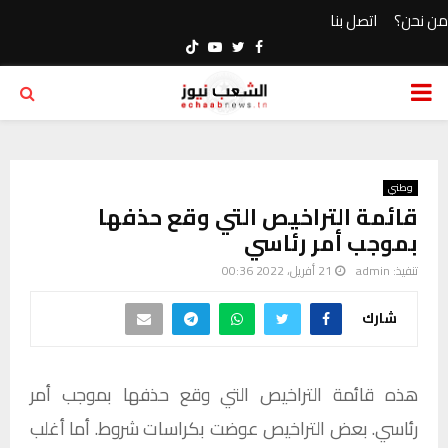
من نحن؟
اتصل بنا
Youtube
Twitter
Facebook
PRIMARY
MENU
وطني
قائمة التراخيص التي وقع حذفها
بموجب أمر رئاسي
تنفيذ:
admin
21 أفريل، 2022 00:36
شارك
هذه قائمة التراخيص التي وقع حذفها بموجب أمر
رئاسي. بعض التراخيص عوضت بكراسات شروط. أما أغلب