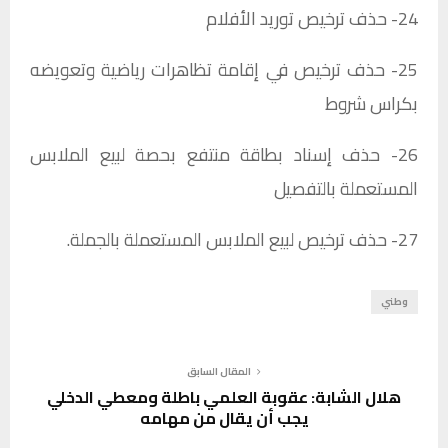
24- حذف ترخيص توريد الأفلام​
25- حذف ترخيص في إقامة تظاهرات رياضية وتعويضه
بكراس شروط​
26- حذف إسناد بطاقة منتفع بحصة لبيع الملابس
المستعملة بالتفصيل​
27- حذف ترخيص لبيع الملابس المستعملة بالجملة.
وطني
المقال السابق
هلال الشابة: عقوبة العلمي باطلة ومعطي الدخلي
يجب أن يقال من مهامه