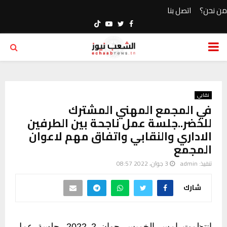
من نحن؟
اتصل بنا
Youtube
Twitter
Facebook
PRIMARY
MENU
نقابي
في المجمع المهني المشترك
للخضر..جلسة عمل ناجحة بين الطرفين
الاداري والنقابي واتفاق مهم لاعوان
المجمع
تنفيذ:
admin
3 جوان، 2022 08:57
شارك
انتظمت امس الخميس
جوان
2
2022
، جلسة عمل