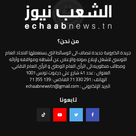
من نحن؟
جريدة الكترونية جديدة تنضاف الى الوسائط التي يستعملها الاتحاد العام
التونسي للشغل لإبلاغ صوته والإعلان عن أنشطته ومواقفه وآرائه
ومطالب منظوريه،الى الرأي العام الوطني و الرأي العام النقابي.
العنوان : عدد 41 شارع علي درغوث تونس 1001
الهاتف : 291 330 71 الفاكس : 139 355 71
البريد الإلكتروني : echaabnewstn@gmail.com
تابعونا