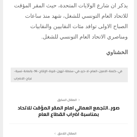
يذكر ان شارع الولايات المتحدة، حيث المقر المؤقت
للاتحاد العام التونسي للشغل، شهد منذ ساعات
الصباح الاولى توافد مئات النقابيين والنقابيات
ومناصري الاتحاد العام التونسي للشغل.
الخشناوي
في-كلمة-الامين-العام-لا-خير-في-سلطة-تهين-قوة-الإنتاج-96-بالماىة-نسبة-
نجاح-الاضراب
المقال السابق
صور..التجمع العمالي امام المقر المؤقت للاتحاد
بمناسبة اضراب القطاع العام
المقال اللاحق