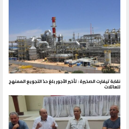
نقابة تيفارت الصخيرة : تأخير الأجور بلغ حدّ التجويع الممنهج
للعائلات