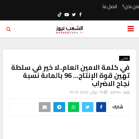
من نحن؟
اتصل بنا
Youtube
Twitter
Facebook
PRIMARY
MENU
نقابي
في كلمة الامين العام..لا خير في سلطة
تهين قوة الإنتاج… 96 بالماىة نسبة
نجاح الاضراب
تنفيذ:
admin
16 جوان، 2022 10:35
شارك