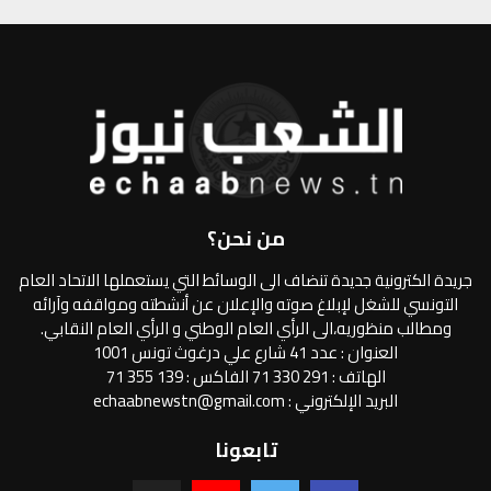
من نحن؟
جريدة الكترونية جديدة تنضاف الى الوسائط التي يستعملها الاتحاد العام
التونسي للشغل لإبلاغ صوته والإعلان عن أنشطته ومواقفه وآرائه
ومطالب منظوريه،الى الرأي العام الوطني و الرأي العام النقابي.
العنوان : عدد 41 شارع علي درغوث تونس 1001
الهاتف : 291 330 71 الفاكس : 139 355 71
البريد الإلكتروني : echaabnewstn@gmail.com
تابعونا