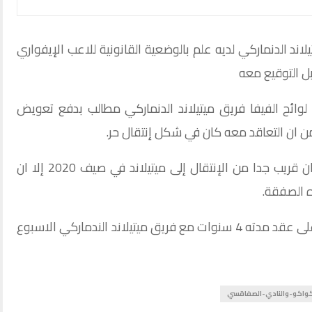
ند الدنماركي لديه علم بالوضعية القانونية للاعب الإيفواري
 التوقيع معه
وائح الفيفا فريق ميتيلاند الدنماركي مطالب بدفع تعويض
من ان التعاقد معه كان في شكل إنتقال حر.
وكشف نفس المصدر ان كريس كواكو كان قريب جدا من الإنتقال إلى ميتيلاند في صيف 2020 إلا ان
 الصفقة.
يشار إلى ان الإيفواري كريس كواكو وقع على عقد مدته 4 سنوات مع فريق ميتيلاند الندماركي الاسبوع
-كواكو-والنادي-الصفاقسي