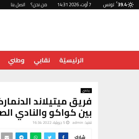
39.4
C
تونس
7 أوت، 2026 14:31
من نحن؟
اتصل بنا
الرئيسيّة
نقابي
وطني
رياضي
فريق ميتيلاند الدنمار
بين كواكو والنادي ال
تنفيذ:
admin
5 جويلية، 2022 16:34
شارك