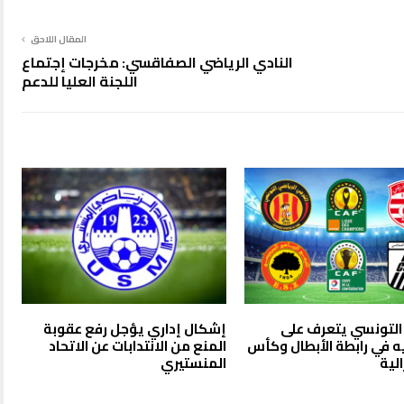
المقال اللاحق
النادي الرياضي الصفاقسي: مخرجات إجتماع
اللجنة العليا للدعم
 التونسي يتعرف على
إشكال إداري يؤجل رفع عقوبة
 في رابطة الأبطال وكأس
المنع من الانتدابات عن الاتحاد
لية
المنستيري