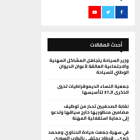
أحدث المقالات
وزير السياحة يتجاهل المشاكل المهنية
والاجتماعية العالقة لأعوان الديوان
الوطني للسياحة
جمعية النساء الديموقراطيات تحيي
الذكرى الـ37 لتأسيسها
نقابة الصحفيين تحذر من توظيف
مضامين منظوريها خارج سياقها وتدعو
إلى حماية استقلالية المهنة
في سهرة جمعت ميادة الحناوي ومحمد
خيري… قرطاج يحتفي بالطرب السوري