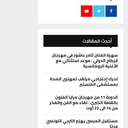
أحدث المقالات
سهرة الفنان ثامر عاشور في مهرجان
قرطاج الدولي : موعد استثنائي مع
الأغنية الرومانسية
تحرك إحتجاجي مرتقب لمهنيي الصحة
بمستشفى المنستير
الدورة 11 من مهرجان مرايا الفنون
بالقلعة الكبرى : لقاء مع الفن والفكر
من 14 الى 22 أوت
مستقبل المرسى يهزم الترجي التونسي
وديًا