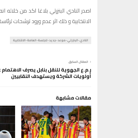
الانتخابية و ذلك اثر عدم ورود ترشحات لرئاس
النادي-البنزرتي-موعد-جديد-للجلسة-العامة-الانتخابية
المقال السابق
ر.م.ع الجهوية للنقل بنابل يصرف الاهتمام 
أولويات الشركة ويستهدف النقابيين
مقالات مشابهة