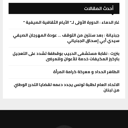
أحدث المقالات
غار الدماء : الدورة الأولى لـ” الأيام الثقافية الصيفية “
جبنيانة : بعد سنتين من التوقف … عودة المهرجان الصيفي
سيدي أبي إسحاق الجبنياني
بنزرت : نقابة مستشفى الحبيب بوقطفة تشدد على التعجيل
بتركيز المكيفات خدمة للأعوان وللمرضى
الطاهر الحداد و معركة كرامة المرأة
الاتحاد العام لطلبة تونس يجدد دعمه لقضايا التحرر الوطني
من لبنان