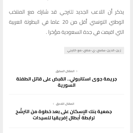
يذكر أن اللاعب الجديد للترجي قد شارك مع المنتخب
الوطني التونسي أقل من 20 عاما في البطولة العربية
التي اقيمت في جدة السعودية مؤخرا .
زين-الدين-ساسي-ي-مضي-مع-الترجي
المقال السابق
جريمة جوى استانبولي.. القبض على قاتل الطفلة
السورية
المقال اللاحق
جمعية بنك الإسكان على بعد خطوة من الترشّح
لرابطة أبطال إفريقيا للسيدات