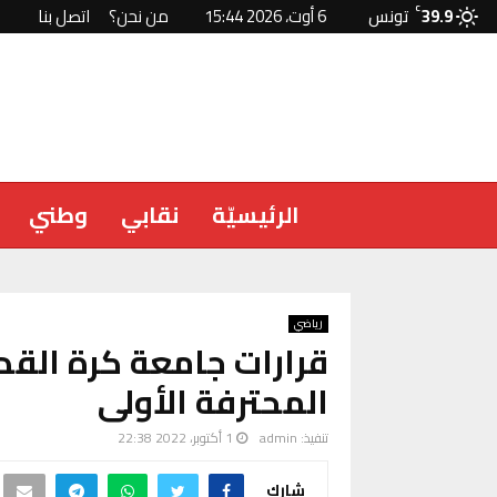
39.9
C
تونس
6 أوت، 2026 15:44
من نحن؟
اتصل بنا
الرئيسيّة
نقابي
وطني
رياضي
قرارات جامعة كرة الق
المحترفة الأولى
تنفيذ:
admin
1 أكتوبر، 2022 22:38
شارك