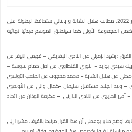
رفض ممثلو الأندية اليوم السبت 01 أكتوبر 2022، مطالب هلال الشابة و بالتالي ستحافظ البطولة على
من المجموعة الأولى كما سينطلق الموسم مبدئيا نهائية
فرق : رشيد الزمرلي عن النادي الإفريقي – فهمي النيفر عن
مبيك سيدي بوزيد – النوري القنطاوي عن امل حمام سوسة –
ر بوعطي عن هلال الشابة – محمد محجوب عن الملعب التونسي
– وليد الجلاد مستقبل سليمان -كمال والي عن الأولمبي
– أمير الجزيري عن النادي البنزرتي – عكرمة الوذان عن اتحاد
بة، اوضح صابر بوعطي أن هذا القرار مرتبط بالفيفا، مشيرا إلى
دم مراسلة الفيفا بخصوص هذا الموضوع، وفق تعبيره.