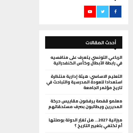
أحدث المقالات
الرباعي التونسي يتعرف على منافسيه
في رابطة الأبطال وكأس الكنفدرالية
التعليم الاساسي: هيئة إدارية منتظرة
استعدادا للعودة المدرسية والتباحث في
تاريخ مؤتمر الجامعة
معلمو قفصة يرفضون مقاييس حركة
المديرين ويطالبون بصرف مستحقاتهم
ميزانية 2027… هل تغيّر الدولة بوصلتها
أم تكتفي بتغيير التاريخ ؟