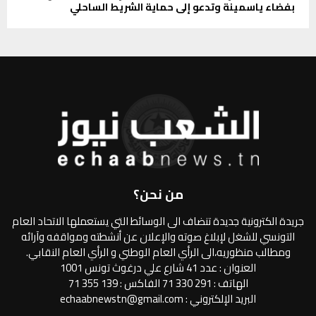
بفضاء ياسمينة وتدعو إلى حماية الشريط الساحلي
من نحن؟
جريدة الكترونية جديدة تنضاف الى الوسائط التي يستعملها الاتحاد العام
التونسي للشغل لإبلاغ صوته والإعلان عن أنشطته ومواقفه وآرائه
ومطالب منظوريه،الى الرأي العام الوطني و الرأي العام النقابي.
العنوان : عدد 41 شارع علي درغوث تونس 1001
الهاتف : 291 330 71 الفاكس : 139 355 71
البريد الإلكتروني : echaabnewstn@gmail.com