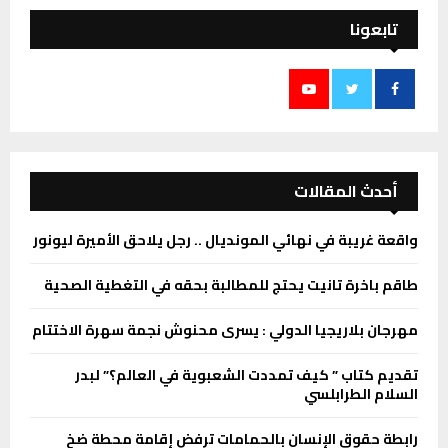
تابعونا
أحدث المقالات
واقعة غريبة في نهائي المونديال .. رجل يلاحق الأميرة ليونور
طاقم باخرة تانيت يحتج للمطالبة بحقه في التغطية الصحية
مهرجان بلاريجيا الدولي : يسرى محنوش نجمة سهرة الاختتام
تقديم كتاب ” كيف تمددت الشعبوية في العالم؟” لبدر
السلام الطرابلسي
رابطة حقوق الإنسان بالحمامات ترفض إقامة محطة ضخ