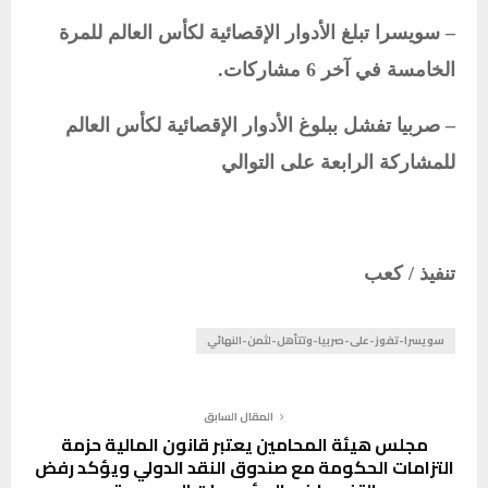
– سويسرا تبلغ الأدوار الإقصائية لكأس العالم للمرة
الخامسة في آخر 6 مشاركات.
– صربيا تفشل ببلوغ الأدوار الإقصائية لكأس العالم
للمشاركة الرابعة على التوالي
تنفيذ / كعب
سويسرا-تفوز-على-صربيا-وتتأهل-لثمن-النهائي
المقال السابق
مجلس هيئة المحامين يعتبر قانون المالية حزمة
التزامات الحكومة مع صندوق النقد الدولي ويؤكد رفض