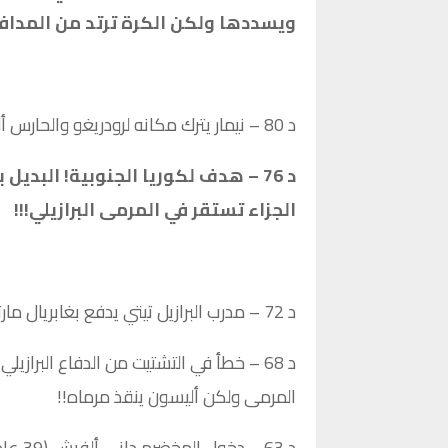
ويسددها ولكن الكرة ترتد من المدافع
د 80 – نيمار يترك مكانه لرودريغو والحارس أليسون يخرج تاركاً المرمى لويفيرتون.
د 76 – هدف لكوريا الجنوبية! الب
الجزاء تستقر في المرمى البرازيلي!!!
د 72 – مدرب البرازيل تيتي يدفع بغابريال مارتينيلي مكان فينيسيوس.
د 68 – خطأ في التشتيت من الدفاع الب
المرمى ولكن أليسون ينقذ مرماه!!
د 63 – دخول المخضرم داني ألفيش (39 عاماً) مكان إيدير ميليتاو.