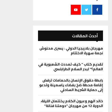
أحدث المقالات
مهرجان بلاريجيا الدولي : يسرى محنوش
نجمة سهرة الاختتام
تقديم كتاب ” كيف تمددت الشعبوية في
العالم؟” لبدر السلام الطرابلسي
رابطة حقوق الإنسان بالحمامات ترفض
إقامة محطة ضخ بفضاء ياسمينة وتدعو
إلى حماية الشريط الساحلي
خالد الهبر وعيون الكلام يختتمان الليلة،
الدورة 12 من مهرجان “حومتنا فنانة”