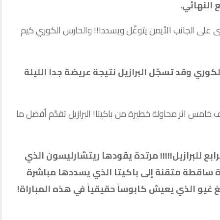
النهائي.
صوى على الجانب الأيمن يتوغّل ويسدد!!! والحارس الكوري كيم
كوري وقد تسجّل البرازيل نتيجة عريضة جداً الليلة
ف خامس اثر محاولة خطيرة من باكيتا! البرازيل تقدّم أفضل ما
لرابع للبرازيل!!!!! مرتدة يقودها ريتشارليسون الذي
ة ساقطة متقنة إلى باكيتا الذي يسددها مباشرة
غيو الذي يعيش كابوساً حقيقياً في هذه المباراة!