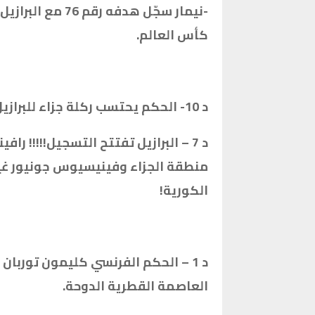
كأس العالم.
د 10- الحكم يحتسب ركلة جزاء للبرازيل اثر خطأ على ريتشارليسون داخل منطقة الجزاء.
د 7 – البرازيل تفتتح التسجيل!!!!! 
منطقة الجزاء وفينيسيوس جونيور غير
الكورية!
العاصمة القطرية الدوحة.