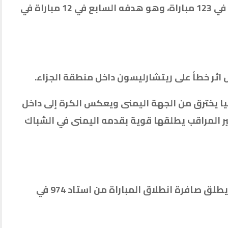
-نيمار سجّل هدفه رقم 76 مع البرازيل في 123 مباراة، وهو هدفه السابع في 12 مباراة في
رافينيا يخترق من الجهة اليمنى ويعكس الكرة إلى داخل
 المراقب يطلقها قوية بقدمه اليمنى في الشباك
د 1 – الحكم الفرنسي كليمون توربان يطلق صافرة انطلاق المباراة من استاد 974 في