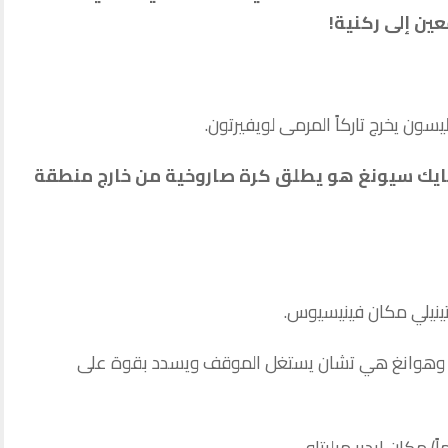
ين إلى ركنية!
ديل بايك سيونغ هو يطلق كرة صاروخية من خارج منطقة
رازيلي وهوانغ هي تشان يستغل الموقف ويسدد بقوة على