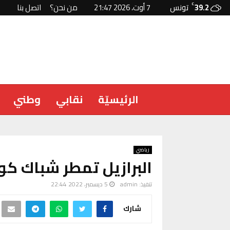
39.2
C
تونس
7 أوت، 2026 21:47
من نحن؟
اتصل بنا
الرئيسيّة
نقابي
وطني
رياضي
البرازيل تمطر شباك كوري
تنفيذ:
admin
5 ديسمبر، 2022 22:44
شارك