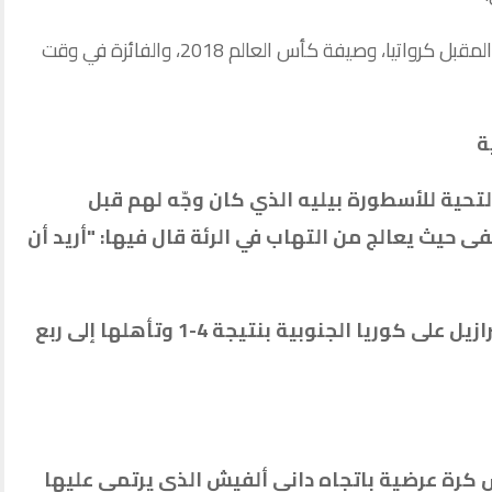
وتلتقي البرازيل في ربع النهائي يوم الجمعة المقبل كرواتيا، وصيفة كأس العالم 2018، والفائزة في وقت
ة
يل التحية للأسطورة بيليه الذي كان وجّه لهم قبل
 حيث يعالج من التهاب في الرئة قال فيها: "أريد أن
د 90 +4 – نهاية المباراة بفوز مبهر للبرازيل على كوريا الجنوبية بنتيجة 4-1 وتأهلها إلى ربع
يعكس كرة عرضية باتجاه داني ألفيش الذي يرتمي عليها