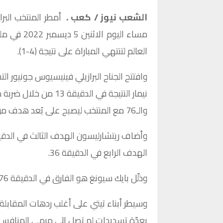
الشعب نيوز / كعب .
أمطر المنتخب البرا
العالم لتنتهي المباراة على نتيجة (4-1).
وافتتح الجناح البرازيلي فينيسيوس جونيور ا
نيمار النتيجة في الد
والـ76 مع المنتخب ليصبح على بُعد هدف من معادلة الرقم القياسي للأسطورة بيليه.
الهدف الرابع في الدقيقة 36.
وذلّل بايك سيونغ هو الفارق في الدقيقة 76' بتسيدة قويّة أسكنها شباك أليسون بيكر.
وسيطر أبناء تيتي على أغلب ردهات المقابل
بعدّة تسديدات لم تصل إلى مرمى المنافس.