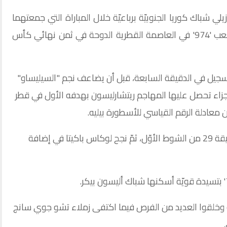
زيلي شباك كوريا الجنوبيّة برباعيّة خلال المباراة التي جمعتهما
مساء اليوم الاثنين 5 ديسمبر 2022 في ملعب '974' في العاصمة القطرية الدوحة في ثمن نهائي كأس
لتسجيل في الدقيقة السابعة، قبل أن يضاعف نجم "السيليساو"
قيقة 13 من خلال ضربة جزاء تحصل عليها المهاجم ريتشارليسون بهدفه الأول في قطر
وأضاف ريتشارليسون الهدف الثالث في الدقيقة 29 من الشوط الأوّل، ثمّ نجح لوكاس باكيتا في إضافة
ة وخلقوا العديد من الفرص فيما اكتفى زملاء تشو جوي سانج