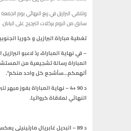
سابق من اليوم بركلات الترجيح على اليابان.
تغطية مباراة البرازيل و كوريا الجنوبي
– في نهاية المباراة، ردّ لاعبو البراز
المباراة رسالة تشجيعية من المستشفى
ألهمكم…سأشجع كل واحد منكم".
النهائي لملاقاة كرواتيا.
د 89 – البديل غابريال مارتينيلي 