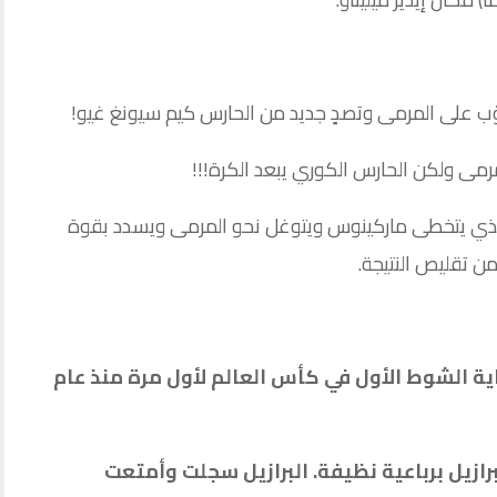
 الذي يتخطى ماركينوس ويتوغل نحو المرمى ويسدد بقوة
ن تقليص النتيجة.
رق 4 أهداف في نهاية الشوط الأول في كأس العالم لأول مرة منذ عام
 البرازيل برباعية نظيفة. البرازيل سجلت وأمتعت