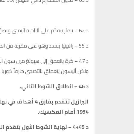
د 62 – نيمار يتقدّم على الناحية اليمنى ويصوّب على المرمى وتصدٍ جديد من الحارس كيم سيونغ غيو!
د 55 – رافينيا يسدد وهو على مقربة من المرمى ولكن الحارس الكوري يبعد الكرة!!!
د 47 – كرة بالعمق إلى هيونغ مين سون
ولكن أليسون يتعملق بالتصدي حارماً كوريا م
د 46 – انطلاق الشوط الثاني.
البرازيل تتقدم بفا
1954 أمام المكسيك.
د 45+4 – نهاية الشوط الأول بتقدم