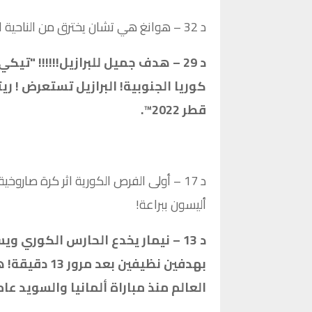
د 32 – هوانغ هي تشان يخترق من الناحية اليسرى ويسدد ولكن أليسون بالمرصاد مرة أخرى!!!
د 29 – هدف جميل للبرازيل!!!!!! "ت
قطر 2022™.
أليسون ببراعة!
د 13 – نيمار يخدع الحارس الكوري و
العالم منذ مباراة ألمانيا والسويد عام 2002 (13 دقيقة)