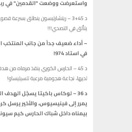
واستعرضت ووضعت "القدمين" في ربع 
د 45+3 – ريتشارليسون ينطلق بسرعة ق
يتألق في التصدي!!!
– أداء ضعيف جداً من جانب المنتخب ال
في استاد 974!
د 45 – الحارس الكوري ينقذ مرماه من هد
لديها، نجاعة هجومية مرعبة للسيليساو!
د 36 – لوكاس باكيتا يسجّل الهدف ا
يمرر إلى فينيسيوس، والأخير يرسل كر
بيمناه داخل شباك الحارس كيم سيونغ 