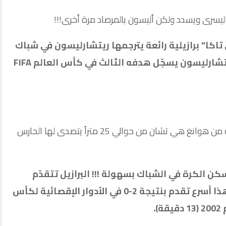
يكي تاكا" برازيلية رائعة يترجمها ريتشارليسون في شباك
كوريا الجنوبية! البرازيل تستعرض ! ريتشارليسون يسجّل هدفه الثالث في كأس العالم FIFA
د 17 – أولى الفرص الكورية اثر كرة صاروخية من هوانغ هي تشان من حوالي 25 متراً يتصدى لها الحارس
يسكن الكرة في الشباك بسهولة !!! البرازيل تتقدّم
بهدفين نظيفين بعد مرور 13 دقيقة! هذا أسرع تقدم بنتيجة 2-0 في الأدوار الإقصائية لكأس
.