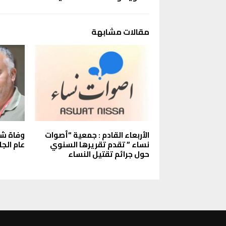
مقالات مشابهة
الأربعاء القادم : جمعية “أصوات
وفاة شم
نساء ” تقدم تقريرها السنوي
عام الجا
حول جرائم تقتيل النساء