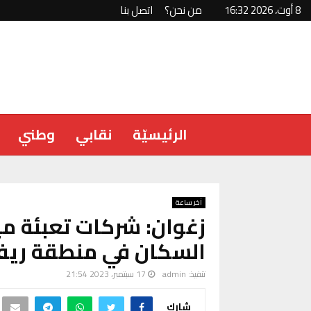
8 أوت، 2026 16:32
من نحن؟
اتصل بنا
الرئيسيّة
نقابي
وطني
آخر ساعة
زغوان: شركات تعبئة م
السكان في منطقة ريف
تنفيذ:
admin
17 سبتمبر، 2023 21:54
شارك