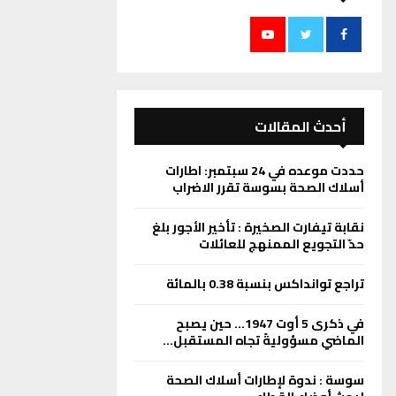
أحدث المقالات
حددت موعده في 24 سبتمبر: اطارات
أسلاك الصحة بسوسة تقرر الاضراب
نقابة تيفارت الصخيرة : تأخير الأجور بلغ
حدّ التجويع الممنهج للعائلات
تراجع توانداكس بنسبة 0.38 بالمائة
في ذكرى 5 أوت 1947… حين يصبح
الماضي مسؤوليةً تجاه المستقبل…
سوسة : ندوة لإطارات أسلاك الصحة