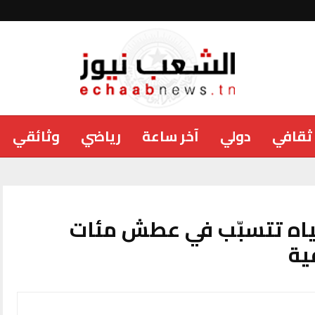
ثقافي
دولي
آخر ساعة
رياضي
وثائقي
ياه تتسبّب في عطش مئات
ية