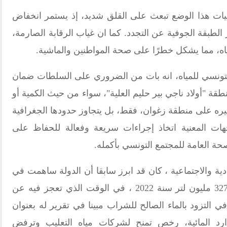
اعيات هذا الوضع تبعث على القلق شديد، إذ يستمر انخفاض
لطبقة الجوفية عن التجدد. كما ان غياب الرقابة الصارمة،
اه، مما يشكل خطرًا على صحة المواطنين والماشية.
 التونسي للمياه، انه بات من الضروري على السلطات ضمان
قة "أولاد ناجي بير حليم العلية"، سواء من حيث الكمية أو
ثيره على منطقة زغوان، فقط، بل يتجاوز حدودها الجغرافية
هات المعنية اتخاذ إجراءات سريعة وفعالة للحفاظ على
حة العامة للمجتمع التونسي بأكمله.
دية والاجتماعية ، كان قد ابرز سابقا أن الدولة ساهمت في
تطور مبيعات المياه المعلبة لتصل إلى 3275 مليون لتر سنة 2022 ، في الوقت الذي تعجز فيه عن
ي التزود بالماء الصالح للشراب مبينا في تقرير له بعنوان
ارد المائية، رخص تمنح لشركات مياه التعليب وترفض