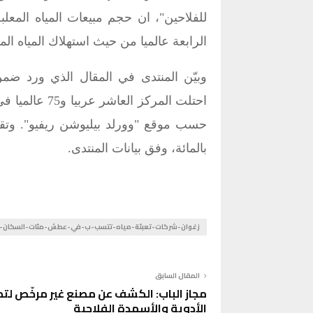
الرابعة عالميا من حيث استهلاك المياه المع
بالمائة، وفق بيانات المنتدى.
زغوان-شركات-تعبئة-مياه-تتسب-ب-في-عطش-مئات-السكان-
المقال السابق
مجاز الباب: الكشف عن مصنع غير مرخّص لت
الأدوية والأسمدة الفلاحية