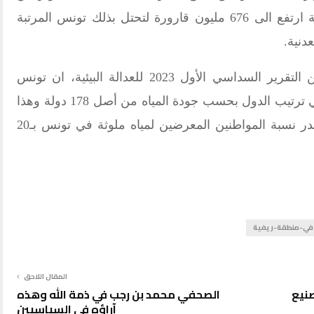
للفلاحين"، ان حجم مبيعات المياه المعلبة ارتفع الى 676 مليون قارورة لتحتل بذلك تونس المرتبة
دنية.
وبيّن المنتدى في المقال الذي ورد ضمن التقرير السداسي الأول 2023 للعدالة البيئية، ان تونس
احتلت المركز العاشر عربيا و75 عالميا في ترتيب الدول بحسب جودة المياه من أصل 178 دولة وهذا
حسب موقع "وورلد بيليوشن ريفيو". وتقدر نسبة المواطنين المعرضين لمياه ملوثة في تونس بـ20
في-منطقة-ريفية
المقال اللاحق
صنيع
الصحفي محمد بن رجب في ذمة الله وهذه
آراؤه في السياسيين