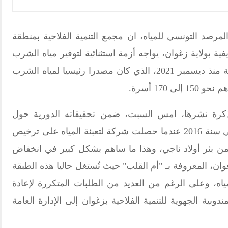
رصد التونسي للمياه، ان مجمع التنمية الفلاحية بمنطقة
ية بولاية زغوان، يواجه أزمة استثنائية لتوفير مياه الشرب
وذلك بسبب نضوب البئر العميقة بالمنطقة منذ ديسمبر 2021، الذي كان مصدرا رئيسيا لمياه الشرب
ذكرة نشرها، امس السبت، ضمن تحقيقاته الدورية حول
مشاكل التزود بالمياه، ان الوضع تفاقم في سنة 2016 عندما حصلت شركة لتعبئة المياه على ترخيص
ع على بعد 30 مترا فقط من بئر أولاد ناجي، وهذا ما ساهم بشكل كبير في انخفاض
ان، المعروفة بـ "أم القلب" حيث تُستغل حاليا هذه الطبقة
ياه، وعلى الرغم من العديد من الطلبات المتكررة لإعادة
وبية الجهوية للتنمية الفلاحية بزغوان إلى الإدارة العامة