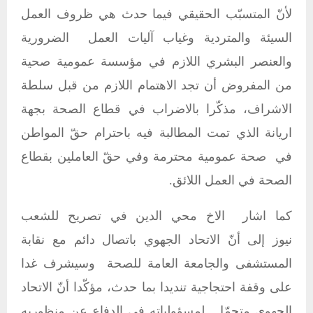
لأنّ المتسبّب الحقيقي فيما حدث هي ظروف العمل
السيئة والمتردية وغياب آليات العمل الضرورية
والعنصر البشري اللازم في مؤسسة عمومية صحية
من المفروض أن تجد الاهتمام اللازم من قبل سلطة
الاشراف، مذكّرا بالاضراب في قطاع الصحة بجهة
اريانة الذي تمت المطالبة فيه باحترام حقّ المواطن
في صحة عمومية محترمة وفي حقّ العاملين بقطاع
الصحة في العمل اللائق.
كما اشار الاخ محي الدين في تصريح للشعب
نيوز إلى أنّ الاتحاد الجهوي باتصال دائم مع نقابة
المستشفى والجامعة العامة للصحة وسيشرف غدا
على وقفة احتجاجية تنديدا بما حدث، مؤكّدا أنّ الاتحاد
الجهوي متحمّل لمسؤولياته في الدفاع عن منظوريه