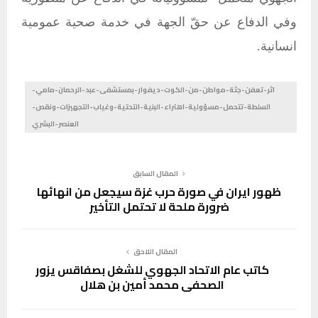
وفي الدفاع عن حقّ الجهة في خدمة صحية عمومية
انسانية.
اثر-تعفن-جثة-مواطن-من-الكوت-ديفوار-بمستشفى-عبد-الرحمان-مامي-
السلطة-تتحمل-مسؤولية-اهتراء-البنية-التحتية-وغياب-التجهيزات-ونقص-
العنصر-البشري
المقال السابق
ظهور ايران في صورة حرب غزة سيجعل من انهائها
ضرورة ملحة لا تحتمل التأخير
المقال اللاحق
كاتب عام الاتحاد الجهوي للشغل بصفاقس يزور
الصحفي محمد أمين بن هلال