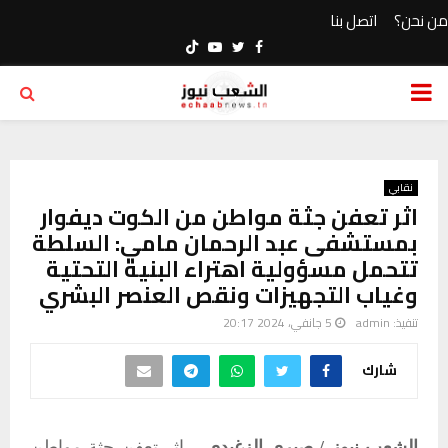
من نحن؟
اتصل بنا
Youtube
Twitter
Facebook
PRIMARY
MENU
نقابي
اثر تعفن جثة مواطن من الكوت ديفوار
بمستشفى عبد الرحمان مامي: السلطة
تتحمل مسؤولية اهتراء البنية التحتية
وغياب التجهيزات ونقص العنصر البشري
تنفيذ:
admin
5 جانفي، 2024 20:17
شارك
الشعب نيوز / صبري الزغيدي –
إثر تعفن جثة مواطن