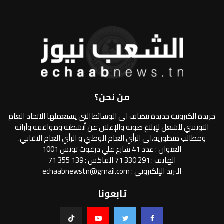
من نحن؟
جريدة الكترونية جديدة تنضاف الى الوسائط التي يستعملها الاتحاد العام
التونسي للشغل لإبلاغ صوته والإعلان عن أنشطته ومواقفه وآرائه
ومطالب منظوريه،الى الرأي العام الوطني و الرأي العام النقابي.
العنوان : عدد 41 شارع علي درغوث تونس 1001
الهاتف : 291 330 71 الفاكس : 139 355 71
البريد الإلكتروني : echaabnewstn@gmail.com
تابعونا