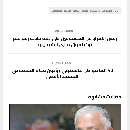
نابل-اضطراب-وانقطاع-مياه-الشرب-بهذه-المناطق
المقال السابق
رفض الإفراج عن الموقوفين على ذمة حادثة رفع علم
تركيا فوق مبنى للشيمينو
المقال اللاحق
40 ألفا مواطن فلسطيني يؤدون صلاة الجمعة في
المسجد الأقصى
مقالات مشابهة