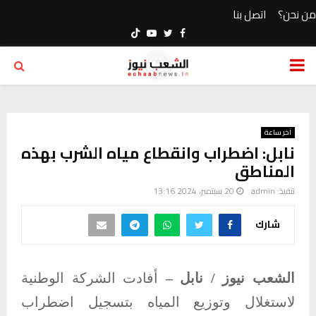
من نحن؟
اتصل بنا
Youtube
Twitter
Facebook
PRIMARY
MENU
آخر ساعة
نابل: اضطراب وانقطاع مياه الشرب بهذه
المناطق
تنفيذ:
admin
20 سبتمبر، 2024 13:16
شارك
الشعب نيوز / نابل –
أفادت الشركة الوطنية
لاستغلال وتوزيع المياه بتسجيل اضطراب