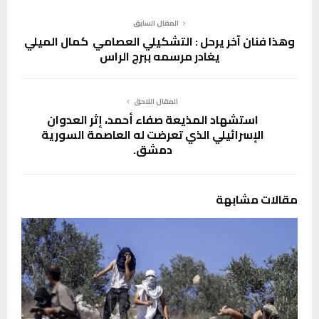
المقال السابق
وهذا فنان آخر يرحل : التشكيلي العصامي كمال الميلي
يغادر مرسمه ببرج الراس
المقال اللاحق
استشهاد المذيعة صفاء أحمد، إثر العدوان
الإسرائيلي الذي تعرضت له العاصمة السورية
دمشق.
مقالات مشابهة