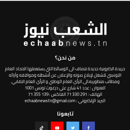
من نحن؟
جريدة الكترونية جديدة تنضاف الى الوسائط التي يستعملها الاتحاد العام
التونسي للشغل لإبلاغ صوته والإعلان عن أنشطته ومواقفه وآرائه
ومطالب منظوريه،الى الرأي العام الوطني و الرأي العام النقابي.
العنوان : عدد 41 شارع علي درغوث تونس 1001
الهاتف : 291 330 71 الفاكس : 139 355 71
البريد الإلكتروني : echaabnewstn@gmail.com
تابعونا