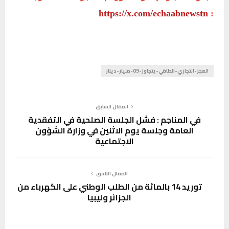
https://x.com/echaabnewstn
:
العجز-التجاري-الطاقي-يتجاوز-09-مليار-دينار
المقال السابق
في المناجم : فشل الجلسة الصلحية في التفقدية
العامة وجلسة يوم الاثنين في وزارة الشؤون
الاجتماعية
المقال اللاحق
توريد 14 بالمائة من الطلب الوطني على الكهرباء من
الجزائر وليبيا