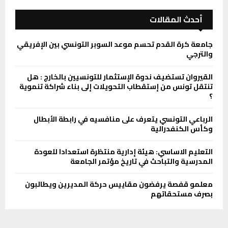
أحدث المقالات
جامعة كرة القدم تحسم موعد السوبر التونسي بين الإفريقي
والترجي
القيروان تستضيف ندوة الإستثمار للتونسيين بالخارج : هل
تنتقل تونس من إستقطاب التحويلات إلى بناء شراكة تنموية
؟
الرباعي التونسي يتعرف على منافسيه في رابطة الأبطال
وكأس الكنفدرالية
التعليم الاساسي: هيئة إدارية منتظرة استعدادا للعودة
المدرسية والتباحث في تاريخ مؤتمر الجامعة
معلمو قفصة يرفضون مقاييس حركة المديرين ويطالبون
بصرف مستحقاتهم