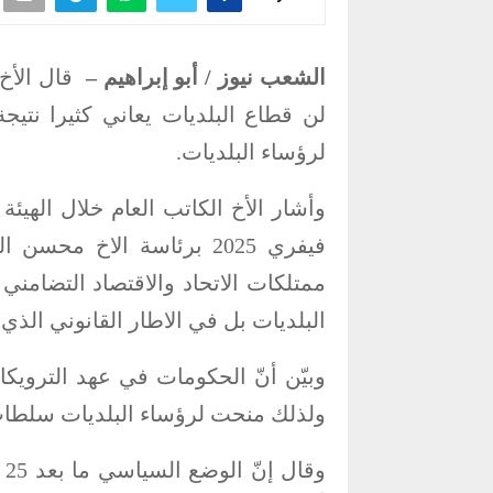
الشعب نيوز / أبو إبراهيم –
قال الأخ
لن قطاع البلديات يعاني كثيرا نتيج
لرؤساء البلديات.
فيفري 2025 برئاسة الاخ 
ممتلكات الاتحاد والاقتصاد التضام
البلديات بل في الاطار القانوني الذي 
وبيّن أنّ الحكومات في عهد الترويك
ولذلك منحت لرؤساء البلديات سلطات خ
و