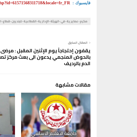
فايسبوك :
.php?id=61571568311718&locale=fr_FR
مكرم-عمايرية-في-الهيئة-الإدارية-القطاعية-للبلديين-قطاع-ا
المقال السابق
يقفون إحتجاجاً يوم الإثنين المقبل : مرضى 
بالحوض المنجمي يدعون الى بعث مركز تص
الدم بالرديف
مقالات مشابهة