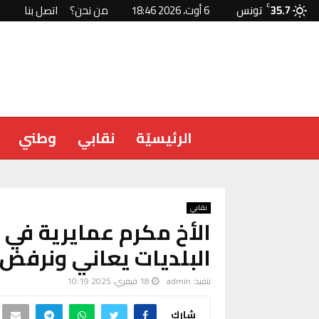
35.7
C
تونس
6 أوت، 2026 18:46
من نحن؟
اتصل بنا
الرئيسيّة
نقابي
وطني
نقابي
الأخ مكرم عمايرية في ا
البلديات يعاني ونرفض 
تنفيذ:
admin
18 فيفري، 2025 10:19
شارك