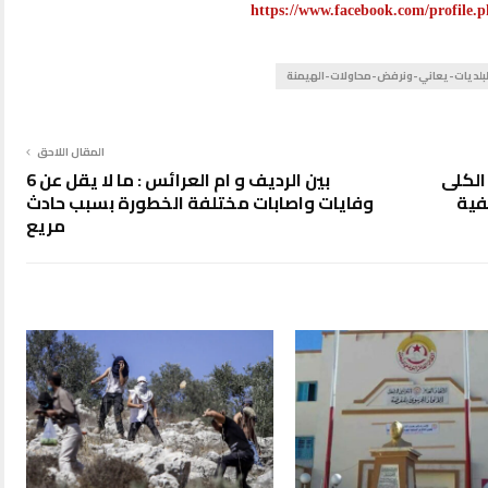
https://www.facebook.com/profile
لبلديات-يعاني-ونرفض-محاولات-الهيمنة
المقال اللاحق
الكلى
بين الرديف و ام العرائس : ما لا يقل عن 6
فية
وفايات واصابات مختلفة الخطورة بسبب حادث
مريع