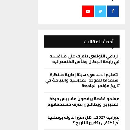
أحدث المقالات
الرباعي التونسي يتعرف على منافسيه
في رابطة الأبطال وكأس الكنفدرالية
التعليم الاساسي: هيئة إدارية منتظرة
استعدادا للعودة المدرسية والتباحث في
تاريخ مؤتمر الجامعة
معلمو قفصة يرفضون مقاييس حركة
المديرين ويطالبون بصرف مستحقاتهم
ميزانية 2027… هل تغيّر الدولة بوصلتها
أم تكتفي بتغيير التاريخ ؟