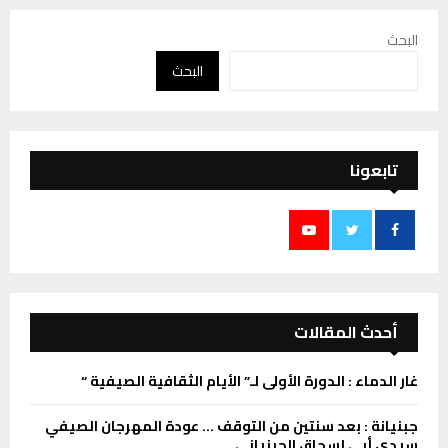
البحث
البحث
تابعونا
أحدث المقالات
غار الدماء : الدورة الأولى لـ” الأيام الثقافية الصيفية “
جبنيانة : بعد سنتين من التوقف … عودة المهرجان الصيفي
سيدي أبي إسحاق الجبنياني