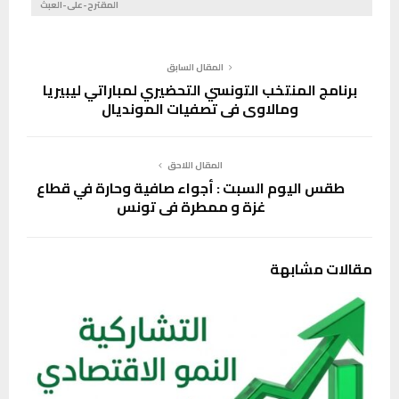
المقترح-على-العبث
المقال السابق
برنامج المنتخب التونسي التحضيري لمباراتي ليبيريا
ومالاوي في تصفيات المونديال
المقال اللاحق
طقس اليوم السبت : أجواء صافية وحارة في قطاع
غزة و ممطرة في تونس
مقالات مشابهة