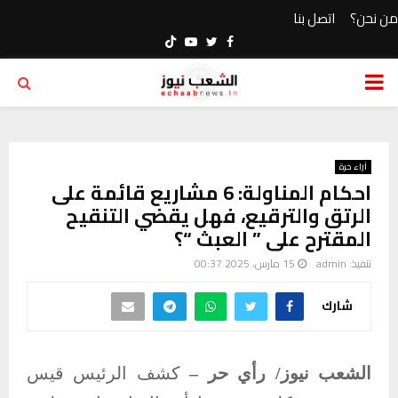
من نحن؟
اتصل بنا
Youtube
Twitter
Facebook
PRIMARY
MENU
آراء حرة
احكام المناولة: 6 مشاريع قائمة على
الرتق والترقيع، فهل يقضي التنقيح
المقترح على ” العبث “؟
تنفيذ:
admin
15 مارس، 2025 00:37
شارك
الشعب نيوز/ رأي حر –
كشف الرئيس قيس