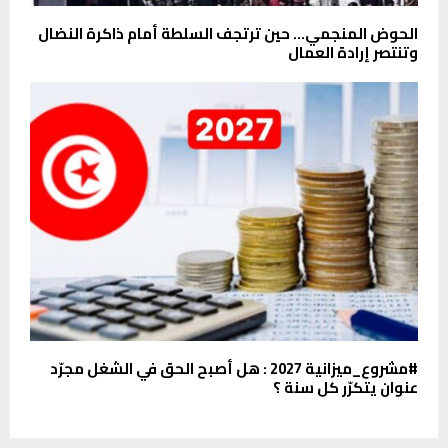
الحوض المنجمي… حين ترتجف السلطة أمام ذاكرة النضال
وتنتصر إرادة العمال
#مشروع_ميزانية 2027 : هل أصبح الحق في الشغل مجرّد
عنوان يتكرّر كل سنة ؟