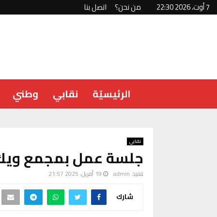
7 أوت، 2026 22:30
من نحن؟
اتصل بنا
الرئيسيّة
نقابي
وطني
نقابي
جلسة عمل بمجمع ويك 
تنفيذ:
admin
19 أفريل، 2025 21:57
شارك