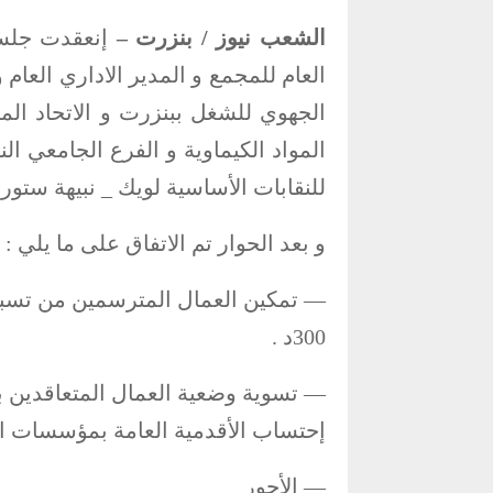
الشعب نيوز / بنزرت –
إ
نعقدت
جلسة
العام للمجمع و المدير الاداري العام
الجهوي للشغل ببنزرت و الاتحاد ال
المواد الكيماوية و الفرع الجامعي ال
للنقابات الأساسية لويك _ نبيهة ستوري
و بعد الحوار تم الاتفاق على ما يلي :
300د .
— تسوية وضعية العمال المتعاقدين با
إحتساب الأقدمية العامة بمؤسسات المج
— الأجور