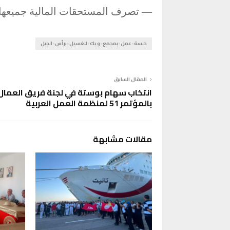
— تصرف المستحقات المالية جميعها في أجل أ
جلسة-عمل-بمجمع-ويك-للغسيل-برأس-الجبل
المقال السابق
انتخاب سهام بوستة في لجنة فريق العمال
بالمؤتمر 51 لمنظمة العمل العربية
مقالات مشابهة