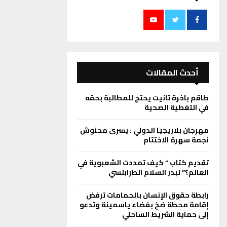
أحدث المقالات
طاقم باخرة تانيت يحتج للمطالبة بحقه
في التغطية الصحية
مهرجان بلاريجيا الدولي : يسرى محنوش
نجمة سهرة الاختتام
تقديم كتاب ” كيف تمددت الشعبوية في
العالم؟” لبدر السلام الطرابلسي
رابطة حقوق الإنسان بالحمامات ترفض
إقامة محطة ضخ بفضاء ياسمينة وتدعو
إلى حماية الشريط الساحلي