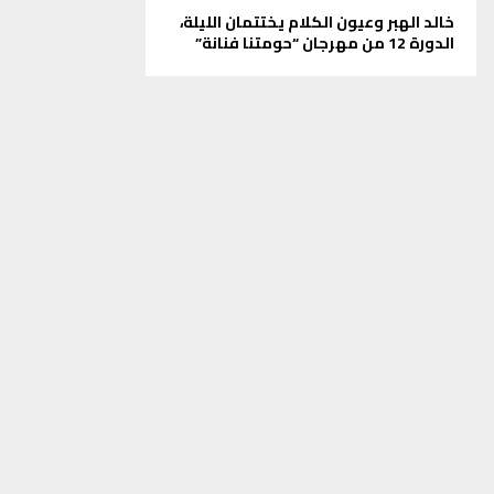
خالد الهبر وعيون الكلام يختتمان الليلة،
الدورة 12 من مهرجان “حومتنا فنانة”