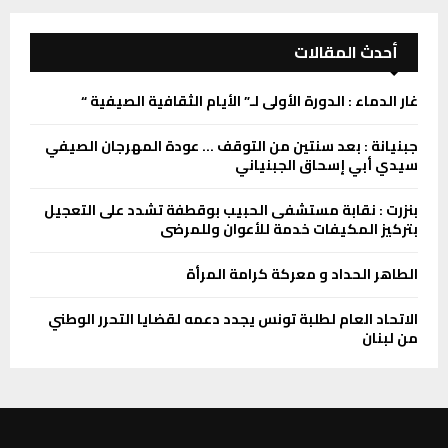
أحدث المقالات
غار الدماء : الدورة الأولى لـ” الأيام الثقافية الصيفية “
جبنيانة : بعد سنتين من التوقف … عودة المهرجان الصيفي
سيدي أبي إسحاق الجبنياني
بنزرت : نقابة مستشفى الحبيب بوقطفة تشدد على التعجيل
بتركيز المكيفات خدمة للأعوان وللمرضى
الطاهر الحداد و معركة كرامة المرأة
الاتحاد العام لطلبة تونس يجدد دعمه لقضايا التحرر الوطني
من لبنان