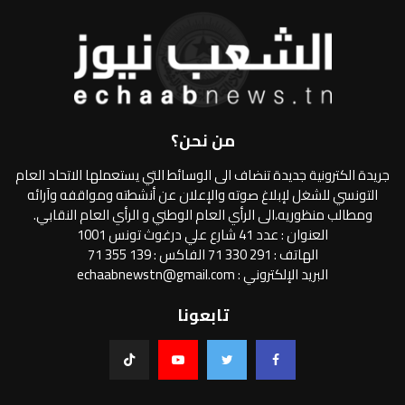
من نحن؟
جريدة الكترونية جديدة تنضاف الى الوسائط التي يستعملها الاتحاد العام
التونسي للشغل لإبلاغ صوته والإعلان عن أنشطته ومواقفه وآرائه
ومطالب منظوريه،الى الرأي العام الوطني و الرأي العام النقابي.
العنوان : عدد 41 شارع علي درغوث تونس 1001
الهاتف : 291 330 71 الفاكس : 139 355 71
البريد الإلكتروني : echaabnewstn@gmail.com
تابعونا