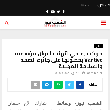
من نحن؟
اتصل بنا
Youtube
Twitter
Facebook
PRIMARY
MENU
نقابي
موكب رسمي لتهنئة اعوان مؤسسة
Vantive بحصولها على جائزة الصحة
والسلامة المهنية
تنفيذ:
admin
10 ماي، 2025 09:09
شارك
الشعب نيوز/ وسائط –
شارك الاخ حسان