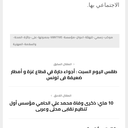
الاجتماعي بها.
موكب-رسمي-لتهنئة-اعوان-مؤسسة-VANTIVE-بحصولها-على-جائزة-الصحة-
والسلامة-المهنية
المقال السابق
طقس اليوم السبت : أجواء حارة في قطاع غزة و أمطار
ضعيفة في تونس
المقال اللاحق
10 ماي: ذكرى وفاة محمد علي الحامي مؤسس أول
تنظيم نقابي محلي وعربي