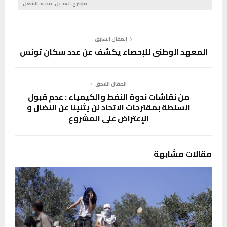
مقترح-تعديل-مجلة-الشغل
المقال السابق
المعهد الوطني للإحصاء يكشف عن عدد سكان تونس
المقال اللاحق
من نقاشات ندوة النفط والكيمياء : عدم قبول
السلطة بمقترحات الاتحاد لن يثنينا عن النضال و
الإعتراض على المشروع
مقالات مشابهة