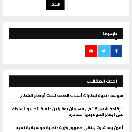
البحث
تابعونا
أحدث المقالات
سوسة : ندوة لإطارات أسلاك الصحة لبحث أوضاع القطاع
” إقامة شھیرة ” في مھرجان بوڨـرنین : لعبة الحب والسلطة
على إیقاع الكومیدیا الساخرة
أمين بودشارت يلتقي جمهور بنزرت : تجربة موسيقية تعيد