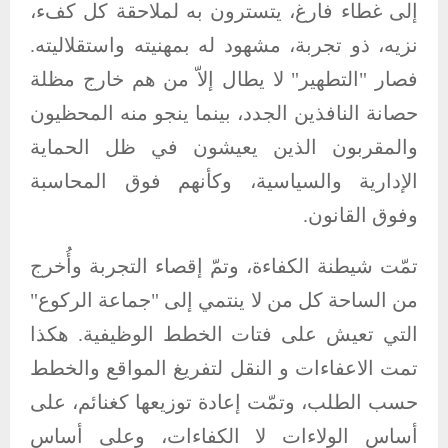
إلى غطاء فارغ، يتسترون به لملاحقة كل كفء،
نزيه، ذو تجربة، مشهود له بمهنيته واستقلاليته.
فصار "التطهير" لا يطال إلاّ من هم خارج مظلة
حصانة النافذين الجدد، بينما ينجو منه المحظيون
والمقربون الذين يعيشون في ظل الحماية
الإدارية والسياسية، وكأنهم فوق المحاسبة
وفوق القانون.
تمّت شيطنة الكفاءة، وتمّ إقصاء التجربة وأُخرج
من الساحة كل من لا ينتمي إلى "جماعة الركوع"
التي تعيش على فتات الخطط الوظيفية. هكذا
تمت الاعفاءات و النقل لتفريغ المواقع والخطط
حسب الطلب، وتمّت إعادة توزيعها كغنائم، على
أساس الولاءات لا الكفاءات، وعلى أساس