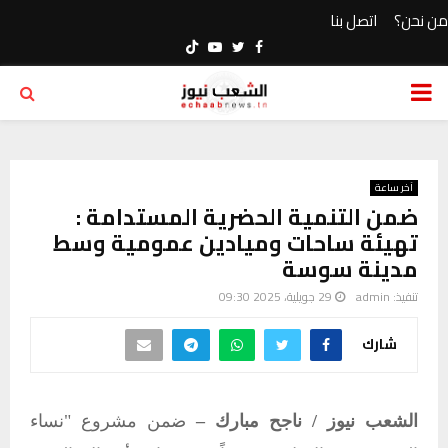
من نحن؟
اتصل بنا
Youtube
Twitter
Facebook
PRIMARY
MENU
آخر ساعة
ضمن التنمية الحضرية المستدامة :
تهيئة ساحات وميادين عمومية وسط
مدينة سوسة
تنفيذ:
admin
29 جويلية، 2025 09:30
شارك
الشعب نيوز / ناجح مبارك –
ضمن مشروع "نساء