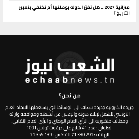
ميزانية 2027… هل تغيّر الدولة بوصلتها أم تكتفي بتغيير
التاريخ ؟
من نحن؟
جريدة الكترونية جديدة تنضاف الى الوسائط التي يستعملها الاتحاد العام
التونسي للشغل لإبلاغ صوته والإعلان عن أنشطته ومواقفه وآرائه
ومطالب منظوريه،الى الرأي العام الوطني و الرأي العام النقابي.
العنوان : عدد 41 شارع علي درغوث تونس 1001
الهاتف : 291 330 71 الفاكس : 139 355 71