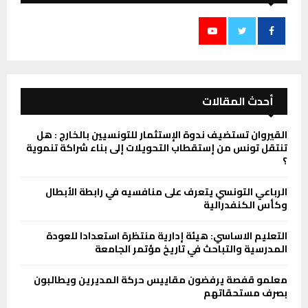
أحدث المقالات
القيروان تستضيف ندوة الإستثمار للتونسيين بالخارج : هل
تنتقل تونس من إستقطاب التحويلات إلى بناء شراكة تنموية
؟
الرباعي التونسي يتعرف على منافسيه في رابطة الأبطال
وكأس الكنفدرالية
التعليم الاساسي: هيئة إدارية منتظرة استعدادا للعودة
المدرسية والتباحث في تاريخ مؤتمر الجامعة
معلمو قفصة يرفضون مقاييس حركة المديرين ويطالبون
بصرف مستحقاتهم