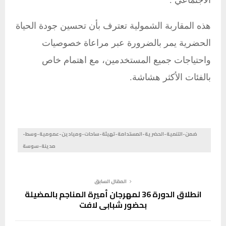
الاجتماعي .
هذه المقاربة الشمولية تعترف بأن تحسين جودة الحياة
الحضرية يمر بالضرورة عبر مراعاة خصوصيات
واحتياجات جميع المستخدمين، مع اهتمام خاص
بالفئات الأكثر هشاشة.
ضمن-التنمية-الحضرية-المستدامة-تهيئة-ساحات-وميادين-عمومية-وسط-
مدينة-سوسة
المقال السابق
انطلاق الدورة 36 لمهرجان أميرة المناجم بالمضيلة
بحضور شبابي لافت