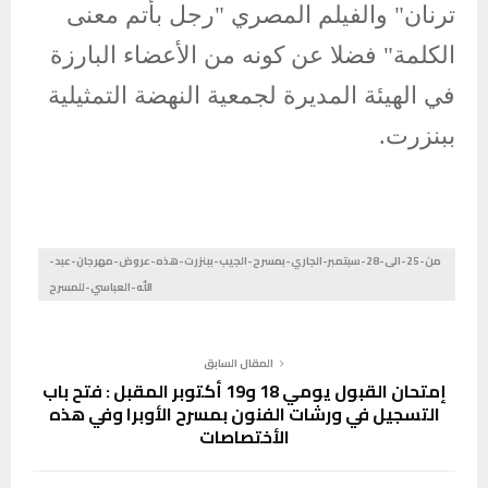
ترنان" والفيلم المصري "رجل بأتم معنى
الكلمة" فضلا عن كونه من الأعضاء البارزة
في الهيئة المديرة لجمعية النهضة التمثيلية
ببنزرت.
من-25-الى-28-سبتمبر-الجاري-بمسرح-الجيب-ببنزرت-هذه-عروض-مهرجان-عبد-
الله-العباسي-للمسرح
المقال السابق
إمتحان القبول يومي 18 و19 أكتوبر المقبل : فتح باب
التسجيل في ورشات الفنون بمسرح الأوبرا وفي هذه
الأختصاصات