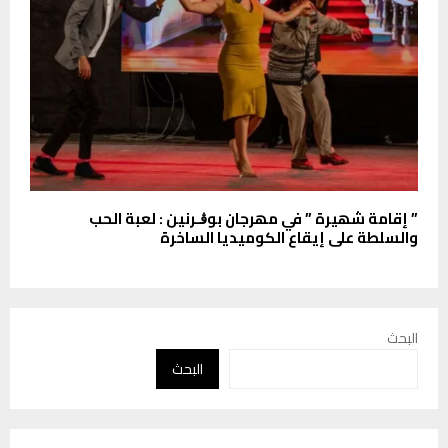
” إقامة شھیرة ” في مھرجان بوڨـرنین : لعبة الحب
والسلطة على إیقاع الكومیدیا الساخرة
البحث
البحث