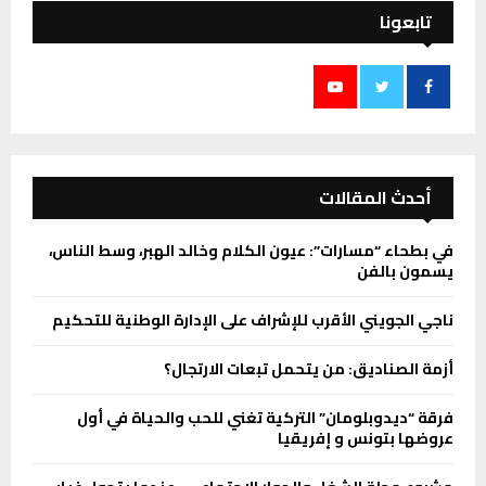
تابعونا
أحدث المقالات
في بطحاء “مسارات”: عيون الكلام وخالد الهبر، وسط الناس،
يسمون بالفن
ناجي الجويني الأقرب للإشراف على الإدارة الوطنية للتحكيم
أزمة الصناديق: من يتحمل تبعات الارتجال؟
فرقة “ديدوبلومان” التركية تغني للحب والحياة في أول
عروضها بتونس و إفريقيا