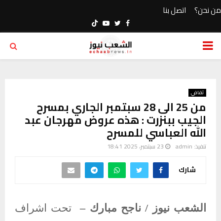
من نحن؟
اتصل بنا
Youtube
Twitter
Facebook
PRIMARY
MENU
ثقافي
من 25 الى 28 سبتمبر الجاري بمسرح
الجيب ببنزرت : هذه عروض مهرجان عبد
الله العباسي للمسرح
تنفيذ:
admin
23 سبتمبر، 2025 18:41
شارك
الشعب نيوز / ناجح مبارك –
تحت اشراف