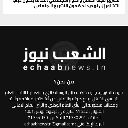
مشروع مجلة الشغل والحوار الاجتماعي : عندما يتحول غياب
التشاور إلى تهديد لمضمون التشريع الاجتماعي
من نحن؟
جريدة الكترونية جديدة تنضاف الى الوسائط التي يستعملها الاتحاد العام
التونسي للشغل لإبلاغ صوته والإعلان عن أنشطته ومواقفه وآرائه
ومطالب منظوريه،الى الرأي العام الوطني و الرأي العام النقابي.
العنوان : عدد 41 شارع علي درغوث تونس 1001
الهاتف : 291 330 71 الفاكس : 139 355 71
البريد الإلكتروني : echaabnewstn@gmail.com