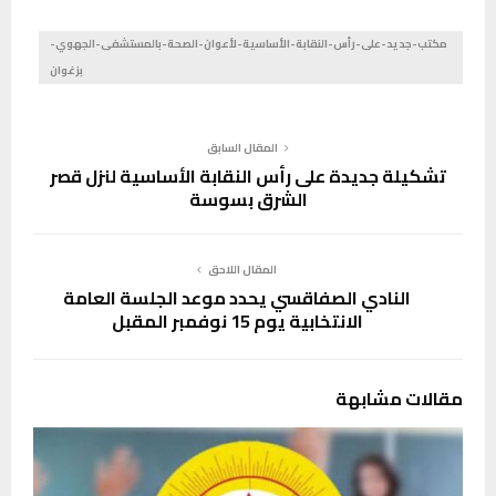
مكتب-جديد-على-رأس-النقابة-الأساسية-لأعوان-الصحة-بالمستشفى-الجهوي-
بزغوان
المقال السابق
تشكيلة جديدة على رأس النقابة الأساسية لنزل قصر
الشرق بسوسة
المقال اللاحق
النادي الصفاقسي يحدد موعد الجلسة العامة
الانتخابية يوم 15 نوفمبر المقبل
مقالات مشابهة