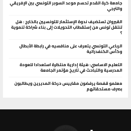
جامعة كرة القدم تحسم موعد السوبر التونسي بين الإفريقي
والترجي
القيروان تستضيف ندوة الإستثمار للتونسيين بالخارج : هل
تنتقل تونس من إستقطاب التحويلات إلى بناء شراكة تنموية
؟
الرباعي التونسي يتعرف على منافسيه في رابطة الأبطال
وكأس الكنفدرالية
التعليم الاساسي: هيئة إدارية منتظرة استعدادا للعودة
المدرسية والتباحث في تاريخ مؤتمر الجامعة
معلمو قفصة يرفضون مقاييس حركة المديرين ويطالبون
بصرف مستحقاتهم