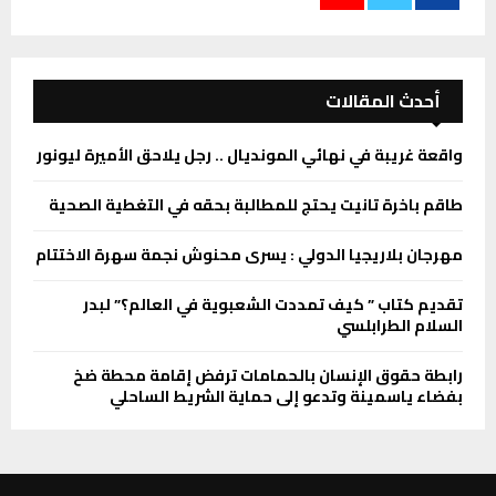
أحدث المقالات
واقعة غريبة في نهائي المونديال .. رجل يلاحق الأميرة ليونور
طاقم باخرة تانيت يحتج للمطالبة بحقه في التغطية الصحية
مهرجان بلاريجيا الدولي : يسرى محنوش نجمة سهرة الاختتام
تقديم كتاب ” كيف تمددت الشعبوية في العالم؟” لبدر
السلام الطرابلسي
رابطة حقوق الإنسان بالحمامات ترفض إقامة محطة ضخ
بفضاء ياسمينة وتدعو إلى حماية الشريط الساحلي