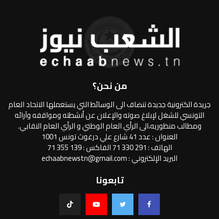
من نحن؟
جريدة الكترونية جديدة تنضاف الى الوسائط التي يستعملها الاتحاد العام
التونسي للشغل لإبلاغ صوته والإعلان عن أنشطته ومواقفه وآرائه
ومطالب منظوريه،الى الرأي العام الوطني و الرأي العام النقابي.
العنوان : عدد 41 شارع علي درغوث تونس 1001
الهاتف : 291 330 71 الفاكس : 139 355 71
البريد الإلكتروني : echaabnewstn@gmail.com
تابعونا