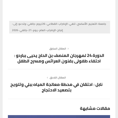
جامعة-التعليم-الأساسي-تلغي-الإضراب-القطاعي-26ليوم-جانفي-وتدعو-إلى-
إنجاح-الإضراب-العام-يوم-21-جانفي-2026
المقال السابق
الدورة 24 لمهرجان المنصف بن الحاج يحيى بباردو :
احتفاء طفولي بفنون العرائس ومسرح الطفل
المقال اللاحق
نابل : احتقان في محطة معالجة المياه ببلي وتلويح
بتصعيد الاحتجاج
مقالات مشابهة