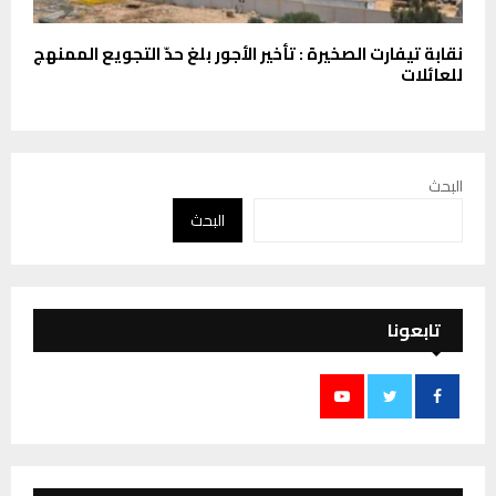
نقابة تيفارت الصخيرة : تأخير الأجور بلغ حدّ التجويع الممنهج
للعائلات
البحث
البحث
تابعونا