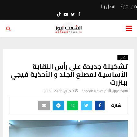
من نحن؟
اتصل بنا
Youtube
Twitter
Facebook
PRIMARY
MENU
نقابي
تشكيلة جديدة على رأس النقابة
الأساسية لمصنع الجلد و الأحذية فيجي
ببنزرت
تنفيذ:
فريق النشر Echaab News
9 ماي، 2026 20:51
شارك