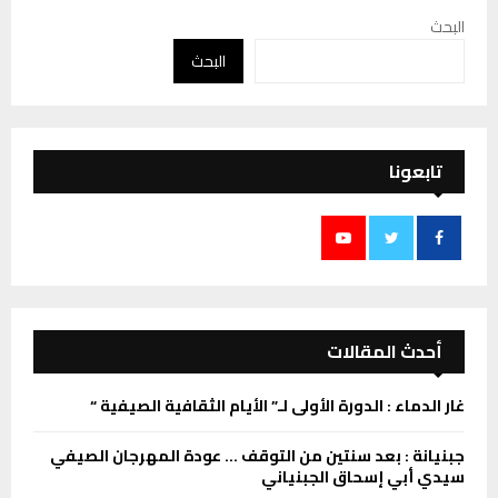
البحث
البحث
تابعونا
أحدث المقالات
غار الدماء : الدورة الأولى لـ” الأيام الثقافية الصيفية “
جبنيانة : بعد سنتين من التوقف … عودة المهرجان الصيفي
سيدي أبي إسحاق الجبنياني