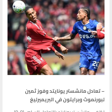
– تعادل مانشستر يونايتد وفوز ثمين
لبورنموث وبرايتون في البريميرليغ