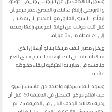
وسجّل الأهداف كل من البلجيكي جيريمي دوكو،
و النرويجي إرلينغ هالاند، و المصري عمر مرموش،
ليقلّص السيتي الفارق مع المتصدر إلى نقطتين
قبل ثلاث جولات من نهاية الموسم، رافعًا رصيده
إلى 74 نقطة من 35 مباراة.
ويظل مصير اللقب مرتبطًا بنتائج
أرسنال
الذي
يملك أفضلية في الصدارة، بينما يحتاج سيتي لتعثر
منافسه في مبارياته المتبقية لإبقاء حظوظه
قائمة.
وشهد اللقاء سيطرة واضحة من مانشستر سيتي،
حيث افتتح دوكو التسجيل في الدقيقة 60، قبل أن
يضيف هالاند الهدف الثاني في الدقيقة 75، ثم
اختتم مرموش الثلاثية في الوقت بدل الضائع،