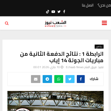
من نحن؟
اتصل بنا
Youtube
Twitter
Facebook
PRIMARY
MENU
رياضي
الرابطة 1 : نتائج الدفعة الثانية من
مباريات الجولة 14 إياب
تنفيذ:
فريق النشر Echaab News
10 ماي، 2026 00:01
شارك