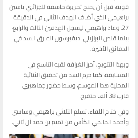
قوية، قبل أن يمنح تمريرة حاسمة للجزائري
ياسين
براهيمي
الذي أضاف الهدف الثاني في الدقيقة
27. وعاد براهيمي ليسجل الهدفين الثالث والرابع،
بينما قلص البرازيلي ديفيرسون الفارق للسد في
الدقائق الأخيرة.
وبهذا التتويج، أحرز الغرافة لقبه التاسع في
المسابقة، كما حرم السد من تحقيق الثنائية
المحلية هذا الموسم، وسط حضور جماهيري
قارب 38 ألف متفرج.
وفي ختام اللقاء، تسلم الثلاثي براهيمي وساسي
وأحمد الجانحي الكأس من
تميم بن حمد آل ثاني
.