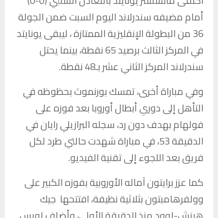
اكتفى
مانشستر يونايتد
بالتعادل السلبي (0-0)
أمام مضيفه
سندرلاند
اليوم السبت ضمن الجولة
36 من البطولة الإنقليزية الممتازة ، ليبقى يونايتد
في المركز الثالث برصيد 65 نقطة، بينما يحتل
سندرلاند المركز الثاني عشر بـ48 نقطة.
وفي مباراة أخرى، تمسك
بورنموث
بحظوظه في
التأهل إلى دوري أبطال أوروبا بعد فوزه على
فولهام
بهدف دون رد، سجله البرازيلي رايان في
الدقيقة 53، في مباراة شهدت حالتي طرد لكل
فريق بعد اللجوء إلى تقنية الفيديو.
كما عزز
برايتون
آماله الأوروبية بفوزه الكبير على
وولفرهامبتون
بثلاثية نظيفة، افتتحها جيك
هينش-لوود منذ الدقيقة الأولى، وأضاف لويس