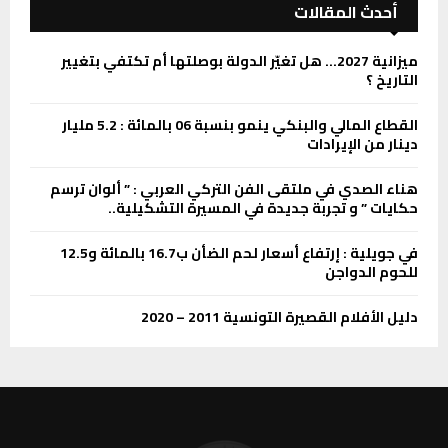
أحدث المقالات
ميزانية 2027… هل تغيّر الدولة بوصلتها أم تكتفي بتغيير
التاريخ ؟
القطاع المالي والبنكي ينمو بنسبة 06 بالمائة : 5.2 مليار
دينار من الإيرادات
هناء الصدي في ملتقى الفن التركي العربي : ” ألوان ترسم
حكايات ” و تجربة جديدة في المسيرة التشكيلية..
في جويلية : إرتفاع أسعار لحم الضأن ب16.7 بالمائة و12.5
للحوم الدواجن
دليل الأفلام القصيرة التونسية 2011 – 2020