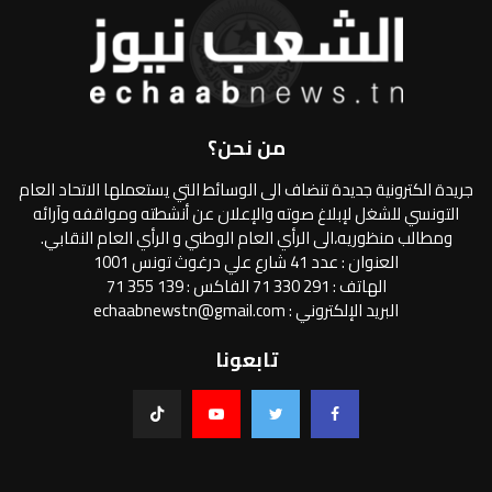
من نحن؟
جريدة الكترونية جديدة تنضاف الى الوسائط التي يستعملها الاتحاد العام
التونسي للشغل لإبلاغ صوته والإعلان عن أنشطته ومواقفه وآرائه
ومطالب منظوريه،الى الرأي العام الوطني و الرأي العام النقابي.
العنوان : عدد 41 شارع علي درغوث تونس 1001
الهاتف : 291 330 71 الفاكس : 139 355 71
البريد الإلكتروني : echaabnewstn@gmail.com
تابعونا