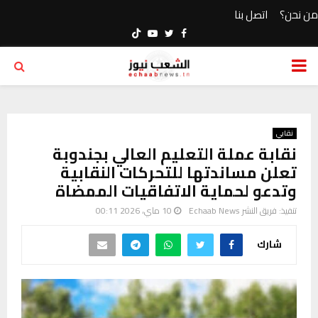
من نحن؟
اتصل بنا
Youtube
Twitter
Facebook
PRIMARY
MENU
نقابي
نقابة عملة التعليم العالي بجندوبة
تعلن مساندتها للتحركات النقابية
وتدعو لحماية الاتفاقيات الممضاة
تنفيذ:
فريق النشر Echaab News
10 ماي، 2026 00:11
شارك