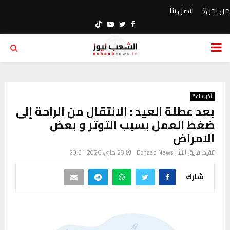
من نحن؟
اتصل بنا
Youtube
Twitter
Facebook
PRIMARY
MENU
آخر ساعة
بعد عطلة العيد : الانتقال من الراحة إلى
ضغط العمل بسبب التوتر و بعض
الامراض
تنفيذ:
فريق النشر Echaab News
28 ماي، 2026 20:31
شارك