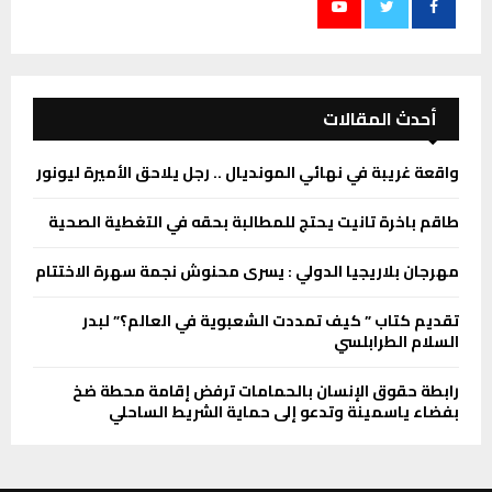
أحدث المقالات
واقعة غريبة في نهائي المونديال .. رجل يلاحق الأميرة ليونور
طاقم باخرة تانيت يحتج للمطالبة بحقه في التغطية الصحية
مهرجان بلاريجيا الدولي : يسرى محنوش نجمة سهرة الاختتام
تقديم كتاب ” كيف تمددت الشعبوية في العالم؟” لبدر
السلام الطرابلسي
رابطة حقوق الإنسان بالحمامات ترفض إقامة محطة ضخ
بفضاء ياسمينة وتدعو إلى حماية الشريط الساحلي