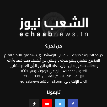
من نحن؟
جريدة الكترونية جديدة تنضاف الى الوسائط التي يستعملها الاتحاد العام
التونسي للشغل لإبلاغ صوته والإعلان عن أنشطته ومواقفه وآرائه
ومطالب منظوريه،الى الرأي العام الوطني و الرأي العام النقابي.
العنوان : عدد 41 شارع علي درغوث تونس 1001
الهاتف : 291 330 71 الفاكس : 139 355 71
البريد الإلكتروني : echaabnewstn@gmail.com
تابعونا