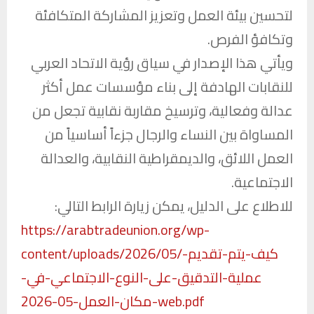
لتحسين بيئة العمل وتعزيز المشاركة المتكافئة
وتكافؤ الفرص.
ويأتي هذا الإصدار في سياق رؤية الاتحاد العربي
للنقابات الهادفة إلى بناء مؤسسات عمل أكثر
عدالة وفعالية، وترسيخ مقاربة نقابية تجعل من
المساواة بين النساء والرجال جزءاً أساسياً من
العمل اللائق، والديمقراطية النقابية، والعدالة
الاجتماعية.
للاطلاع على الدليل، يمكن زيارة الرابط التالي:
https://arabtradeunion.org/wp-
content/uploads/2026/05/كيف-
يتم-تقديم-
عملية-التدقيق-على-
النوع-الاجتماعي-في-
05-2026-web.pdf
مكان-العمل-