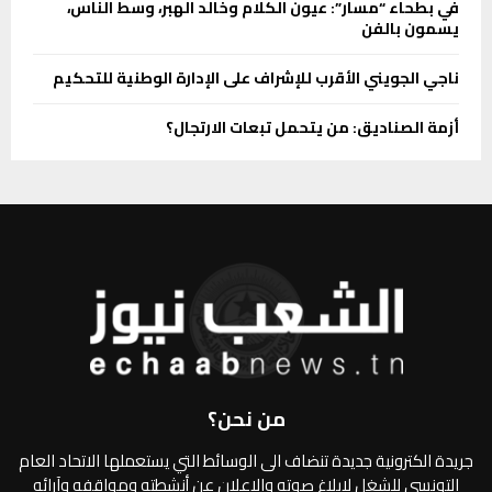
في بطحاء “مسار”: عيون الكلام وخالد الهبر، وسط الناس،
يسمون بالفن
ناجي الجويني الأقرب للإشراف على الإدارة الوطنية للتحكيم
أزمة الصناديق: من يتحمل تبعات الارتجال؟
من نحن؟
جريدة الكترونية جديدة تنضاف الى الوسائط التي يستعملها الاتحاد العام
التونسي للشغل لإبلاغ صوته والإعلان عن أنشطته ومواقفه وآرائه