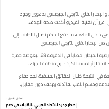
 و الإطار الفني للترجي الجرجيسي بدعوى وجود
 غير أن تقنية الفيديو أكدت صحة الهدف.
ضى داخل الملعب، ما دفع الحكم نضال اللطيف إلى
من الإطار الفني للترجي الجرجيسي.
كما غادر الحارس سيف الدين الشرفي أرضية الميدان مصاباً في الدقيقة 68، ليعوضه حمزة
احقا إثر لمسه الكرة خارج منظقة الجزاء .
 في النتيجة خلال الدقائق المتبقية، نجح دفاع
قدمه وحسم اللقب لفائدته بهدف دون مقابل.
المقال اللاحق
إصدار جديد للاتحاد العربي للنقابات في دعم