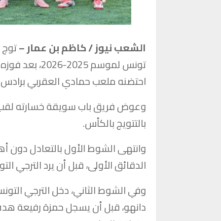
الشعب نيوز / كاظم بن عمار –
توج ا
تونس لموسم 25
احتضنه ملعب حمادي العقربي برادس.
وعوض فريق باب سويقة خسارته لقب ال
بالتتويج بالكأس.
وانتهى الشوط الأول بالتعادل دون أ
الدقائق الأولى، قبل أن يرد الترجي الت
وفي الشوط الثاني، دخل الترجي التو