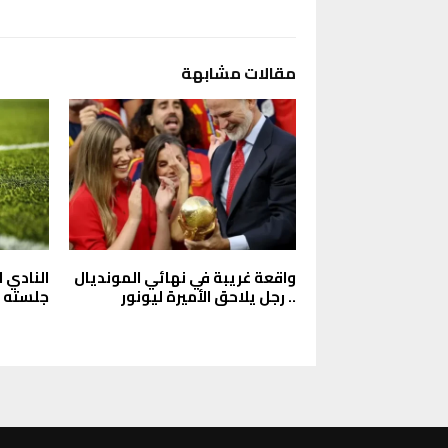
مقالات مشابهة
واقعة غريبة في نهائي المونديال
النادي 
.. رجل يلاحق الأميرة ليونور
جلسته ا