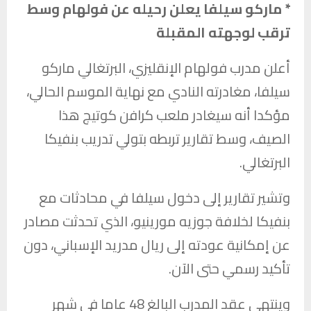
* ماركو سيلفا يعلن رحيله عن فولهام وسط
ترقب لوجهته المقبلة
أعلن مدرب فولهام الإنقليزي، البرتغالي ماركو
سيلفا، مغادرته النادي مع نهاية الموسم الحالي،
مؤكدا أنه سيغادر ملعب كرافن كوتيج هذا
الصيف، وسط تقارير تربطه بتولي تدريب بنفيكا
البرتغالي.
وتشير تقارير إلى دخول سيلفا في محادثات مع
بنفيكا لخلافة جوزيه مورينيو، الذي تحدثت مصادر
عن إمكانية عودته إلى ريال مدريد الإسباني، دون
تأكيد رسمي حتى الآن.
وينتهي عقد المدرب البالغ 48 عاما في شهر