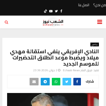
من نحن؟
اتصل بنا
Youtube
Twitter
Facebook
PRIMARY
MENU
رياضي
النادي الإفريقي ينفي استقالة مهدي
ميلاد ويضبط موعد انطلاق التحضيرات
للموسم الجديد
تنفيذ:
فريق النشر Echaab News
2 جوان، 2026 23:36
شارك