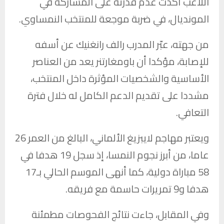
اللاعب أكدت عدم قدرته على المشاركة في
المونديال، في ضربة موجعة للمنتخب النمساوي.
من جهته، عبّر المدرب رالف رانغنيك عن أسفه
للإصابة، مؤكدا أن باومغارتنر يعد من العناصر
الأساسية والشخصيات المؤثرة داخل المنتخب،
مشددا على تقديم الدعم الكامل له خلال فترة
التعافي.
ويعتبر مهاجم لايبزيغ الألماني، البالغ من العمر 26
عاما، من أبرز نجوم النمسا، إذ سجل 19 هدفا في
58 مباراة دولية، كما أنهى الموسم الحالي بـ17
هدفا و9 تمريرات حاسمة مع فريقه.
وفي المقابل، جاءت نتائج الفحوصات مطمئنة