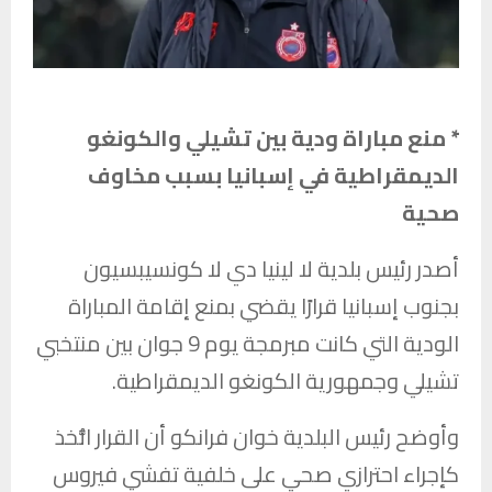
* منع مباراة ودية بين تشيلي والكونغو
الديمقراطية في إسبانيا بسبب مخاوف
صحية
أصدر رئيس بلدية لا لينيا دي لا كونسيبسيون
بجنوب إسبانيا قرارًا يقضي بمنع إقامة المباراة
الودية التي كانت مبرمجة يوم 9 جوان بين منتخبي
تشيلي وجمهورية الكونغو الديمقراطية.
وأوضح رئيس البلدية خوان فرانكو أن القرار اتُّخذ
كإجراء احترازي صحي على خلفية تفشي فيروس