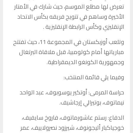
تعرض لها مطلع الموسم، حيث شارك في الأمتار
الأخيرة وساهم في تتويج فريقه بكأس الاتحاد
الإنقليزي وكأس الرابطة الإنقليزية .
وتلعب أوزبكستان في المجموعة 11، حيث تفتتح
مبارياتها أمام كولومبيا، قبل ملاقاة البرتغال
وجمهورية الكونغو الديمقراطية.
وفيما يلي قائمة المنتخب:
حراسة المرمى: أوتكير يوسوبوف، عبد الواحد
نيماتوف، بوتيرالي إرجاشيف.
الدفاع: رستم عاشورماتوف، فاروخ سايفيف،
خوجياكبار أليجونوف، شيرزود نصرولاييف، عمر