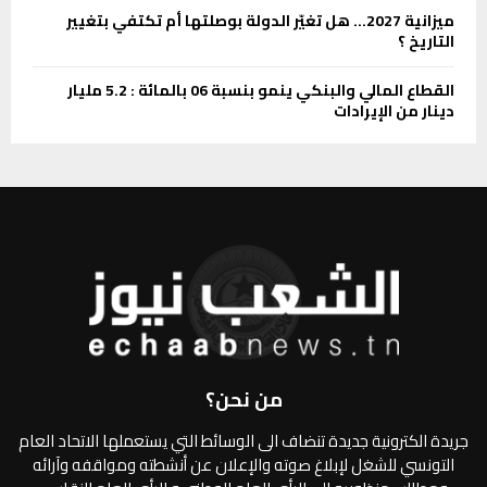
ميزانية 2027… هل تغيّر الدولة بوصلتها أم تكتفي بتغيير
التاريخ ؟
القطاع المالي والبنكي ينمو بنسبة 06 بالمائة : 5.2 مليار
دينار من الإيرادات
من نحن؟
جريدة الكترونية جديدة تنضاف الى الوسائط التي يستعملها الاتحاد العام
التونسي للشغل لإبلاغ صوته والإعلان عن أنشطته ومواقفه وآرائه