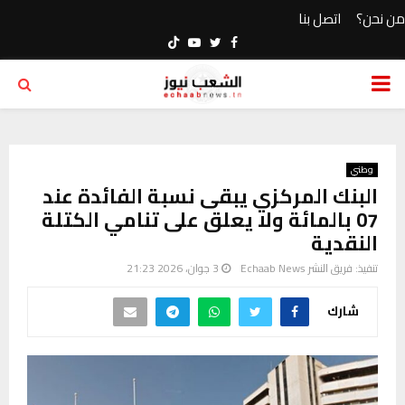
من نحن؟
اتصل بنا
Youtube
Twitter
Facebook
PRIMARY
MENU
وطني
البنك المركزي يبقى نسبة الفائدة عند
07 بالمائة ولا يعلق على تنامي الكتلة
النقدية
تنفيذ:
فريق النشر Echaab News
3 جوان، 2026 21:23
شارك