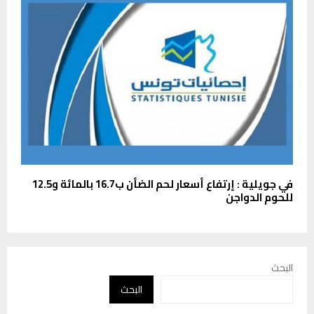
في جويلية : إرتفاع أسعار لحم الضأن ب16.7 بالمائة و12.5
للحوم الدواجن
البحث
البحث