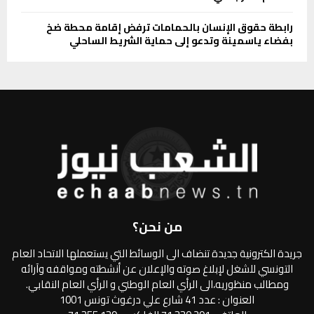
رابطة حقوق الإنسان بالحمامات ترفض إقامة محطة ضخ
بفضاء ياسمينة وتدعو إلى حماية الشريط الساحلي
من نحن؟
جريدة الكترونية جديدة تنضاف الى الوسائط التي يستعملها الاتحاد العام
التونسي للشغل لإبلاغ صوته والإعلان عن أنشطته ومواقفه وآرائه
ومطالب منظوريه،الى الرأي العام الوطني و الرأي العام النقابي.
العنوان : عدد 41 شارع علي درغوث تونس 1001