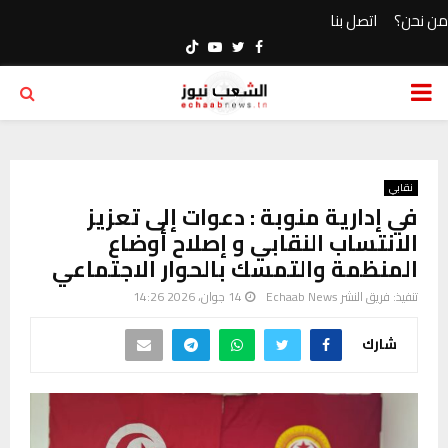
من نحن؟
اتصل بنا
Youtube
Twitter
Facebook
PRIMARY
MENU
نقابي
في إدارية منوبة : دعوات إلى تعزيز
الانتساب النقابي و إصلاح أوضاع
المنظمة والتمسك بالحوار الاجتماعي
تنفيذ:
فريق النشر Echaab News
14 جوان، 2026 14:26
شارك