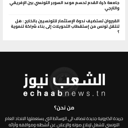
جامعة كرة القدم تحسم موعد السوبر التونسي بين الإفريقي
والترجي
القيروان تستضيف ندوة الإستثمار للتونسيين بالخارج : هل
تنتقل تونس من إستقطاب التحويلات إلى بناء شراكة تنموية
؟
من نحن؟
جريدة الكترونية جديدة تنضاف الى الوسائط التي يستعملها الاتحاد العام
التونسي للشغل لإبلاغ صوته والإعلان عن أنشطته ومواقفه وآرائه