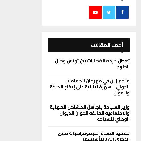
أحدث المقالات
تعطل حركة القطارات بين تونس وجبل
الجلود
ملحم زين في مهرجان الحمامات
الدولي… سهرة لبنانية على إيقاع الدبكة
والموال
وزير السياحة يتجاهل المشاكل المهنية
والاجتماعية العالقة لأعوان الديوان
الوطني للسياحة
جمعية النساء الديموقراطيات تحيي
الذكرى الـ37 لتأسيسها