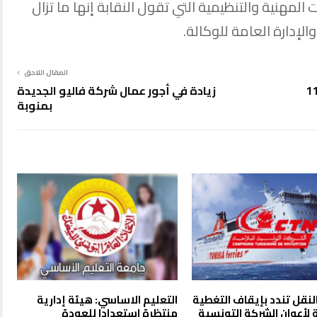
المهنية والتنظيمية التي تقول النقابة إنها ما تزال
لإدارة العامة للوكالة.
المقال اللاحق
 شابين تونسيين بسبب حوزتهما على 11
زيادة في أجور عمال شركة فاليو الجديدة
بمنوبة
لنقل تندد بإيقاف التغطية
التعليم الاساسي: هيئة إدارية
 لأعوان الشركة التونسية
منتظرة استعدادا للعودة