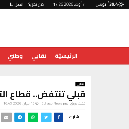
39.4
C
تونس
7 أوت، 2026 17:26
من نحن؟
اتصل بنا
الرئيسيّة
نقابي
وطني
نقابي
قبلي تنتفض.. قطاع الت
تنفيذ:
فريق النشر Echaab News
15 جوان، 2026 16:40
شارك