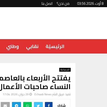
8 أوت، 2026 03:56
من نحن؟
اتصل بنا
الرئيسيّة
نقابي
وطني
آخر ساعة
يفتتح الأربعاء بالعاص
النساء صاحبات الأعما
تنفيذ:
فريق النشر Echaab News
29 جوان، 2026 17:04
شارك