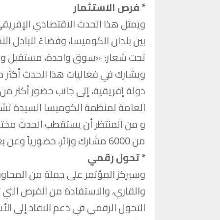
* فرص الاستثمار
ويمثل هذا الحدث الاقتصادي الإفريقي 
بين بلدان الكوميسا، وفضاءً لتبادل ا
تحت شعار: «سوق واحدة، مستقبل واحد
العامة لمنظمة الكوميسا السيدة تشيلشِ كابويبوي wepwe
و من المنتظر أن يستقطب الحدث مختلف 
من 6000 مشارك وزائر، حضورياً وعن بعد.
* تحول رقمي
وسيركز المؤتمر على جملة من المحاور ا
والقاري، والاستفادة من الفرص التي تت
التحول الرقمي في دعم النفاذ إلى الأس