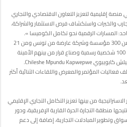
منصة إقليمية لتعزيز التعاون الاقتصادي والتجاري
لتجارب والخبرات واستكشاف فرص الاستثمار والشراكة،
: المسارات الرقمية نحو تكامل الكوميسا ».
ويشارك في فعاليات هذا الحدث أكثر من 300 مؤسسة وشركة عارضة من تونس ومن 21
دولة إفريقية، إلى جانب حضور أكثر من 100 شخصية رسمية وصناع قرار من بينهم الأمينة
Chileshe Mpundu Kap.
فعاليات المؤتمر والمعرض واللقاءات الثنائية أكثر
لاستراتيجية من بينها تعزيز التكامل التجاري الإقليمي
يحها منطقة التجارة الحرة القارية الإفريقية، ودور
واق وتطوير المبادلات التجارية، إضافة إلى دعم