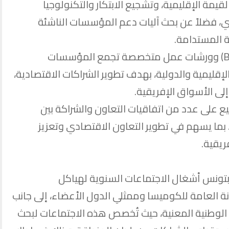
مة الإقليمية، وتشجيع الابتكار والتكنولوجيا
ائري، فضلاً عن بحث آليات دعم المؤسسات الناشئة
ية المستدامة.
كما ستنتظم لقاءات أعمال ثنائية (B2B) وورشات عمل متخصصة تجمع المؤسسات
لإقليمية والدولية، بهدف تطوير الشراكات الاقتصادية،
إلى الأسواق الإفريقية.
ع على عدد من اتفاقيات التعاون والشراكة بين
ما يسهم في تطوير التعاون الاقتصادي وتعزيز
ريقية.
تواصل اليوم الاثنين 29 جوان 2026 بتونس أشغال الاجتماعات السنوية لهياكل
 العامة للكوميسا وممثلي الدول الأعضاء، إلى جانب
 الوطنية المعنية، حيث تُخصص هذه الاجتماعات لبحث