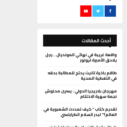
أحدث المقالات
واقعة غريبة في نهائي المونديال .. رجل
يلاحق الأميرة ليونور
طاقم باخرة تانيت يحتج للمطالبة بحقه
في التغطية الصحية
مهرجان بلاريجيا الدولي : يسرى محنوش
نجمة سهرة الاختتام
تقديم كتاب ” كيف تمددت الشعبوية في
العالم؟” لبدر السلام الطرابلسي