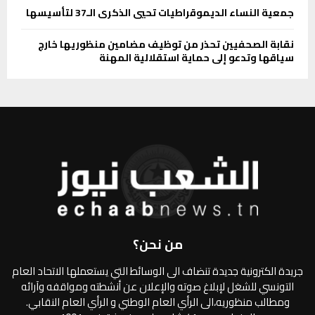
جمعية النساء الديموقراطيات تحيي الذكرى الـ37 لتأسيسها
نقابة الصحفيين تحذر من توظيف مضامين منظوريها خارج
سياقها وتدعو إلى حماية استقلالية المهنة
من نحن؟
جريدة الكترونية جديدة تنضاف الى الوسائط التي يستعملها الاتحاد العام
التونسي للشغل لإبلاغ صوته والإعلان عن أنشطته ومواقفه وآرائه
ومطالب منظوريه،الى الرأي العام الوطني و الرأي العام النقابي.