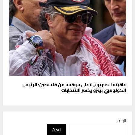
عاقبته الصهيونية على موقفه من فلسطين: الرئيس
الكولومبي بيترو يخسر الانتخابات
البحث
البحث