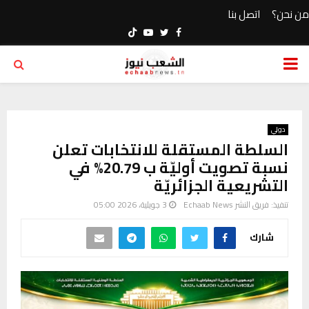
من نحن؟
اتصل بنا
Youtube
Twitter
Facebook
PRIMARY
MENU
دولي
السلطة المستقلة للانتخابات تعلن
نسبة تصويت أوليّة ب 20.79% في
التشريعية الجزائريّة
تنفيذ:
فريق النشر Echaab News
3 جويلية، 2026 05:00
شارك