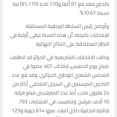
بالخارج فقد بلغ 91 ألفا و170 ناخبا (91,170) بما
نسبته 10.67%.
وأوضح رئيس السلطة الوطنية المستقلة
للانتخابات بالنيابة، أن هذه النسبة تبقى أولية في
انتظار المصادقة على النتائج النهائية.
وكانت الانتخابات التشريعية في الجزائر قد انطلقت
صباح يوم الخميس، لانتخاب 407 عضوا في
المجلس الشعبي الوطني الجزائري. وقد بلغ عدد
الناخبين المرسمين في السجل الانتخابي أكثر من
24 مليون ناخب، أما عدد المترشحين فبلغ قرابة
10 آلاف مرشح. وتنافست في الانتخابات 793
قائمة انتخابية داخل البلاد، منها 614 حزبية و125