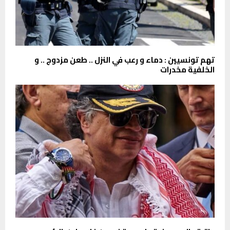
تهم تونسيين : دماء و رعب في النزل .. طعن مزدوج .. و
الخلفية مخدرات