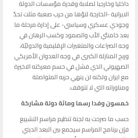
داخليا وخارجيا لصلابة وقدرة مؤسسات الدولة
الايرانية -الخارجة لتوّها من حرب صعبة مثلت تحدّ
وجودي عسكري وسياسي- على إدارة مرحلة ما
بعد خامنئي الأب والصمود وكسب الرهان في
وجه الصراعات والمتغيرات الإقليمية والدوليّة،
وربح المنازلة الكبرى في وجه العدوان الأمريكي
الصهيوني الذي فشل في حسم معركته الاخيرة
مع ايران ولكنه لن ينهي حربه المتواصلة
ومناوراته التي لا تتوقف.
خمسون وفدا رسما ومائة دولة مشاركة
حسب ما صرحت به لجنة تنظيم مراسم التشييع
فإن برنامج المراسم سيجمع بين البعد الديني