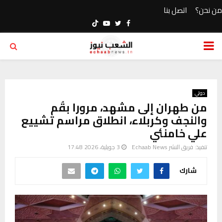
من نحن؟
اتصل بنا
Youtube
Twitter
Facebook
PRIMARY
MENU
دولي
من طهران إلى مشهد، مرورا بقُم
والنجف وكربلاء، انطلاق مراسم تشييع
علي خامنئي
تنفيذ:
فريق النشر Echaab News
3 جويلية، 2026 17:48
شارك