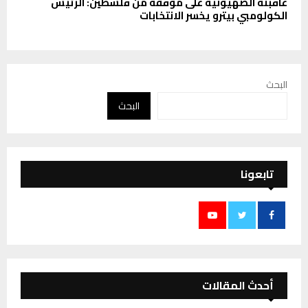
عاقبته الصهيونية على موقفه من فلسطين: الرئيس
الكولومبي بيترو يخسر الانتخابات
البحث
البحث
تابعونا
أحدث المقالات