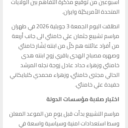
أسبوعين من توقيع مذكرة التفاهم بين الولايات
المتحدة الأمريكيّة وايران.
انطلقت اليوم الجمعة 3 جويلية 2026 في طهران
مراسم تشييع جثمان علي خامنئي الى جانب أربعة
من أفراد عائلته هم كلّ من ابنته بَشَار خامنئي
وصهره مصباح الهدى باقري زوج ابنته هدى
خامنئي وزهراء حداد عادل زوجة نجله المرشد
الحالي مجتبى خامنئي، وزهراء محمدي كلبايكاني
حفيدة علي خامنئي.
اختبار صلابة مؤسسات الدولة
مراسم التشييع بدأت قبل يومٍ من الموعد المعلن
وسط استعدادات امنية وسياسية واسعة في