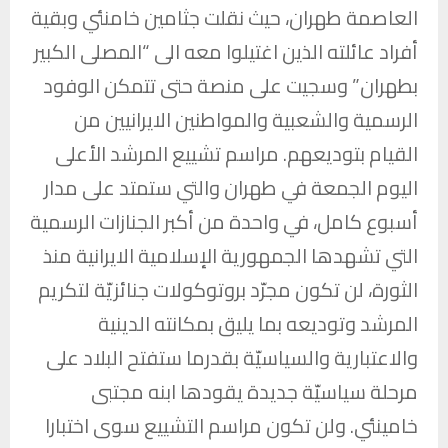
العاصمة طهران، حيث نقلت جثامين خامنئي وبقية
أفراد عائلته الذين اغتيلوا معه الى “المصلى الكبير
بطهران” وسجيت على منصة حتى تتمكن الوفود
الرسمية والشعبية والمواطنين الايرانيين من
القيام بتوديعهم. مراسم تشييع المرشد الأعلى
اليوم الجمعة في طهران والتي ستمتد على مدار
أسبوع كامل، في واحدة من أكبر الجنازات الرسمية
التي تشهدها الجمهورية الإسلامية الايرانية منذ
الثورة، لن تكون مجرّد بروتوكولات جنائزيّة لتكريم
المرشد وتوديعه بما يليق بمكانته الدينية
والاعتبارية والسياسيّة بقدرما ستفتح البلاد على
مرحلة سياسيّة جديدة يقودها ابنه مجتبى
خامينئي. ولن تكون مراسم التشييع سوى اختبارا