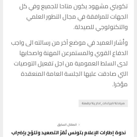
تكويني مشهود يكون متاحا للجميع وفي كل
الجهات للمرافقة في مجال التطور العلمي
والتكنولوجي للصيدلة.
وأشار العميد في موضع آخر من رسالته الى واجب
الدفاع القوي والمستمرعن المهنة واصحابها
لدى السلط العمومية من اجل تفعيل التوصيات
التي صادقت عليها الجلسة العامة المنعقدة
مؤخرا.
صيادلة/اجراءات_ادارية/رقمنة
المقال السابق
ندوة إطارات الإعلام بتونس تُقرّ التصعيد وتلوّح بإضراب