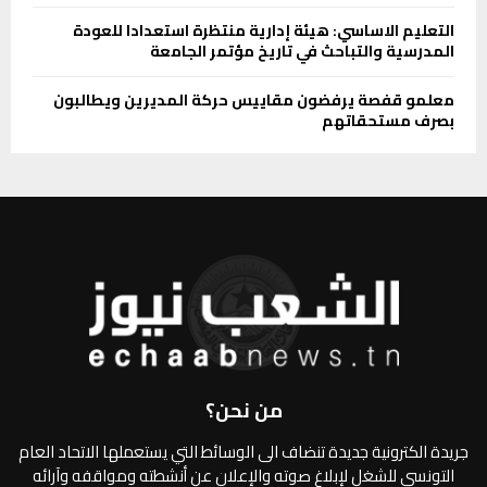
التعليم الاساسي: هيئة إدارية منتظرة استعدادا للعودة
المدرسية والتباحث في تاريخ مؤتمر الجامعة
معلمو قفصة يرفضون مقاييس حركة المديرين ويطالبون
بصرف مستحقاتهم
من نحن؟
جريدة الكترونية جديدة تنضاف الى الوسائط التي يستعملها الاتحاد العام
التونسي للشغل لإبلاغ صوته والإعلان عن أنشطته ومواقفه وآرائه