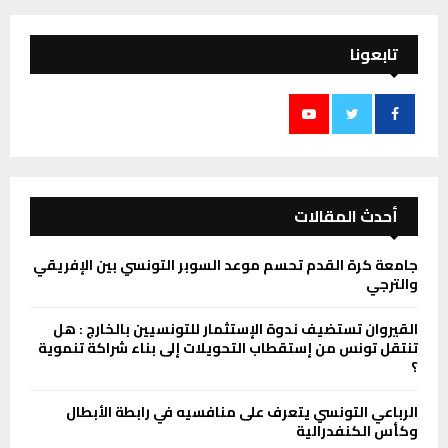
تابعونا
أحدث المقالات
جامعة كرة القدم تحسم موعد السوبر التونسي بين الإفريقي
والترجي
القيروان تستضيف ندوة الإستثمار للتونسيين بالخارج : هل
تنتقل تونس من إستقطاب التحويلات إلى بناء شراكة تنموية
؟
الرباعي التونسي يتعرف على منافسيه في رابطة الأبطال
وكأس الكنفدرالية