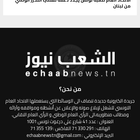
من لبنان
من نحن؟
جريدة الكترونية جديدة تنضاف الى الوسائط التي يستعملها الاتحاد العام
التونسي للشغل لإبلاغ صوته والإعلان عن أنشطته ومواقفه وآرائه
ومطالب منظوريه،الى الرأي العام الوطني و الرأي العام النقابي.
العنوان : عدد 41 شارع علي درغوث تونس 1001
الهاتف : 291 330 71 الفاكس : 139 355 71
البريد الإلكتروني : echaabnewstn@gmail.com