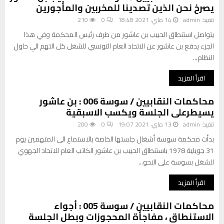
يصرخ نحن الذين تصدينا للمخربين والمأجورين
و
ا
ت
تنفيذ:
admin
14 ماي، 2021 18:48
0
210
ل
:
م
يتواصل استنطاق الحبيب بن عاشور من طرف رئيس المحكمة وفي هذا
ا
ا
الجزء يدفع بن عاشور عن الاتحاد العام التونسي للشغل كل التهم الي حاول
ل
ض
النظام...
ح
ي
ب
م
اقرأ المزيد
ي
س
ب
ؤ
محاكمات النقابيين / سوسة 006 : بن عاشور
ع
و
يسيطرعلى الجلسة ويكسب الاسبقية
ا
ل
ش
تنفيذ:
admin
13 ماي، 2021 19:07
0
200
ي
و
ةً
بدأت محكمة سوسة أشغال جلستها الخاصة بالاستماع الى المتهمين يوم
ر
ت
31 جويلية 1978 باستنطاق الحبيب بن عاشور الكاتب العام للاتحاد الجهوي
ي
ج
للشغل بسوسة على النحو...
ك
ا
ش
ه
اقرأ المزيد
ف
ا
أ
ل
محاكمات النقابيين / سوسة 005 : أجواء
س
م
الاستنطاق ، مفاجأة المحجوزات وبطل الجلسة
ب
س