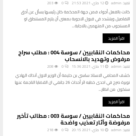
ا
تنفيذ:
admin
12 ماي، 2021 21:53
0
203
ت
ب
ق
كانت بالفعل أجواء فمن جهة المحكمة كان رئيسها يسأل عن أدق
ث
ب
التفاصيل ويتشدد في قبول الاجوبة بمعنى أن يلزم المستنطق او
ق
ل
المستجوب من المتهمين بالاجابة...
ت
…
ه
اقرأ المزيد
ف
ي
محاكمات النقابيين / سوسة 004 : مطلب سراح
ن
مرفوض وتهديد بالانسحاب
ج
ا
تنفيذ:
admin
11 ماي، 2021 15:36
0
208
ح
كشف المحامي الاستاذ ساسي بن حليمة أن الوزير الاول آنذاك الهادي
ا
نويرة صرح في احدى خطبه اثر أحداث 26 جانفي ان القضايا الناجمة عنها
ل
ستكون من انظار...
ا
ض
اقرأ المزيد
ر
ا
محاكمات النقابيين / سوسة 003 : مطالب تأخير
ب
مرفوضة وآثار تعذيب واضحة
تنفيذ:
admin
10 ماي، 2021 20:15
0
218