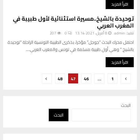
اقرأ المزيد
توحيدة بالشيخ..مسيرة استثنائية لأول طبيبة في
المغرب العربي
تنفيذ:
admin
8 أفريل، 2021 13:14
0
207
احتفل محرك البحث “جوجل” مؤخرا، بذكرى الطبيبة التونسية الراحلة “توحيدة
بالشيخ ” وهي أول طبيبة مسلمة في تونس والمغرب العربي....
اقرأ المزيد
تعدد
48
47
46
…
1
صفحات
المقالات
البحث
البحث