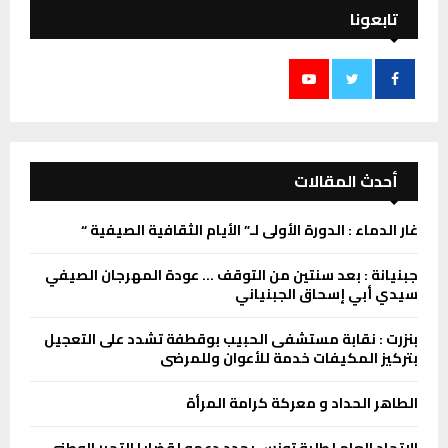
تابعونا
أحدث المقالات
غار الدماء : الدورة الأولى لـ” الأيام الثقافية الصيفية “
جبنيانة : بعد سنتين من التوقف … عودة المهرجان الصيفي
سيدي أبي إسحاق الجبنياني
بنزرت : نقابة مستشفى الحبيب بوقطفة تشدد على التعجيل
بتركيز المكيفات خدمة للأعوان وللمرضى
الطاهر الحداد و معركة كرامة المرأة
الاتحاد العام لطلبة تونس يجدد دعمه لقضايا التحرر الوطني