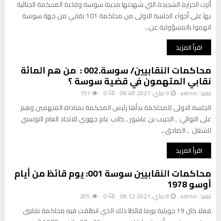
أثرت الحرارة الشديدة التي شهدتها مدينة سوسة وقاعة المحكمة الجنائية
بها على أجواء الجلسة الاولى من محاكمة 101 نقابي من جهة سوسة
اتهموا بالمسؤولية عن...
اقرأ المزيد
محاكمات النقابيين/ سوسة.002 : من هم المائة
نقابي المتهمون في قضية سوسة ؟
تنفيذ:
admin
9 ماي، 2021 08:48
0
197
الجلسة الاولى للمحاكمة بدأها رئيس المحكمة بمناداة المتهمين وهم
على التوالي: ـ الحبيب بن عاشور ـ كاتب عام جهوي للاتحاد العام التونسي
للشغل ـ الصادق...
اقرأ المزيد
محاكمات النقابيين سوسة 001: يوم قائظ من أيام
أوسو 1978
تنفيذ:
admin
8 ماي، 2021 08:12
0
205
فعلا كان 19 جويلية يوما قائظا ذلك الذي انطلقت فيه محاكمة نقابيي