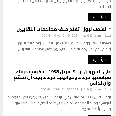
جهة سوسة بعد أن وقع ايقافهم يومي 26 و27 جانفي 1978 اثر
الاحداث...
اقرأ المزيد
” الشعب نيوز ” تفتح ملف محاكمات النقابيين
تنفيذ:
admin
6 ماي، 2021 21:34
0
206
استخلاصا للعبر ووفاء لذكرى المئات من النقابيين وتحية لنضالاتهم
وتضحياتهم الجسيمة، تفتح " الشعب نيوز" دفاتر محاكمات النقابيين....
اقرأ المزيد
علي البلهوان في 9 افريل 1938: “حكومة خرقاء
سياستها خرقاء وقوانينها خرقاء يجب أن تحطّم
وأن تداس”
تنفيذ:
admin
9 أفريل، 2021 21:08
0
207
يوم 9 أفريل 1938 تمّ اعتقال علي البلهوان الذي يعتبر زعيم الحركة الوطنية
التونسية وجلبه للمحكمة للمثول لدى حاكم التحقيق فثار المتظاهرون
وخرجوا بأعداد غفيرة...