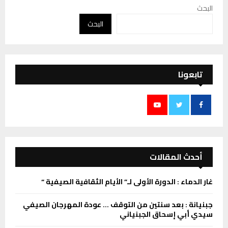
البحث
البحث
تابعونا
أحدث المقالات
غار الدماء : الدورة الأولى لـ” الأيام الثقافية الصيفية “
جبنيانة : بعد سنتين من التوقف … عودة المهرجان الصيفي
سيدي أبي إسحاق الجبنياني