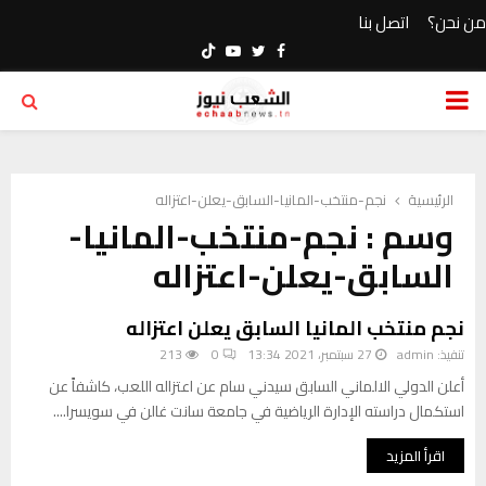
من نحن؟
اتصل بنا
Youtube
Twitter
Facebook
PRIMARY
MENU
الرئيسية
نجم-منتخب-المانيا-السابق-يعلن-اعتزاله
وسم : نجم-منتخب-المانيا-
السابق-يعلن-اعتزاله
نجم منتخب المانيا السابق يعلن اعتزاله
تنفيذ:
admin
27 سبتمبر، 2021 13:34
0
213
أعلن الدولي الالماني السابق ​سيدني سام​ عن ​اعتزاله​ اللعب، كاشفاً عن
استكمال دراسته ​الإدارة الرياضية​ في جامعة سانت غالن في سويسرا....
اقرأ المزيد