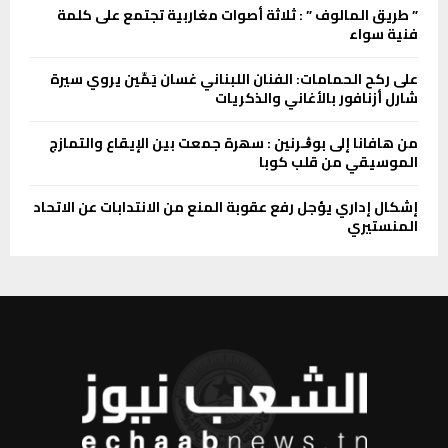
” طریق المالوف ” : ثلاثة أصوات مغاربیة تجتمع على كلمة
فنية سواء
على ركح الحمامات: الفنان اللبناني غسان يَمِّين يروي سيرة
شارل أزنافور بالأغاني والذكريات
من هافانا إلى بوڨـرنين : سھرة جمعت بین الإیقاع والتمازج
الموسیقي من قلب كوبا
إشكال إداري يؤجل رفع عقوبة المنع من الانتدابات عن الاتحاد
المنستيري